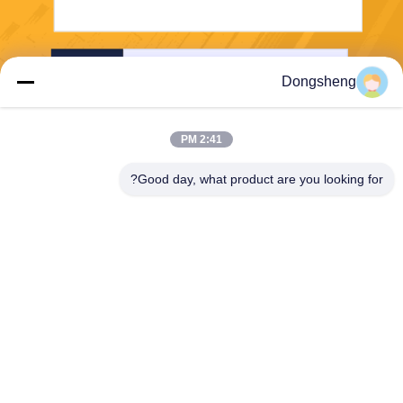
ارسل
Dongsheng
2:41 PM
Good day, what product are you looking for?
Hefei Dongsheng Machinery Technology
Co., Ltd
yubin@dswintec.com
86-551-65303291
رقم 2606 ، طريق جيكسيان ،
منطقة التنمية الاقتصادية ، خفي
، آنهوي ، الصين