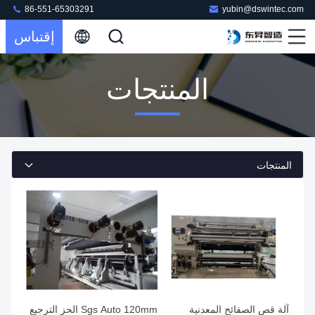
86-551-65303291
yubin@dswintec.com
إقتباس
المنتجات
المنتجات
آلة قص الصفائح المعدنية
Sgs Auto 120mm الحز الترجيع