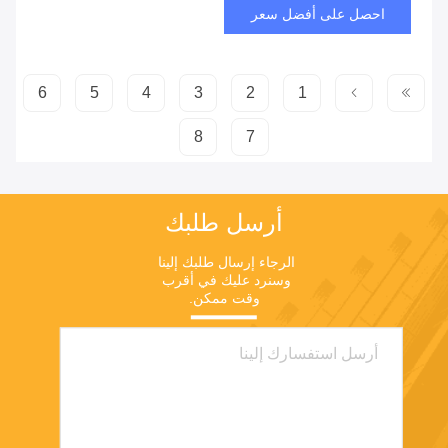
احصل على أفضل سعر
6
5
4
3
2
1
8
7
أرسل طلبك
الرجاء إرسال طلبك إلينا 
وسنرد عليك في أقرب 
وقت ممكن.