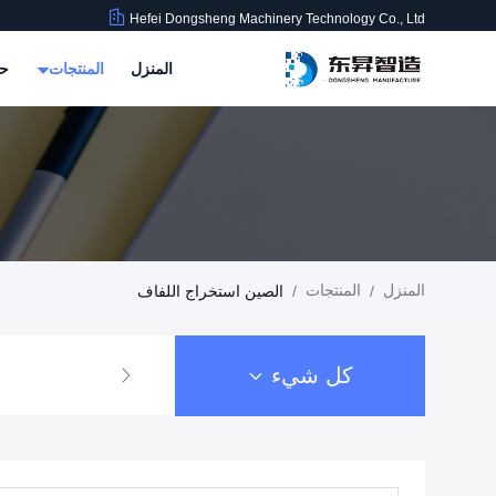
Hefei Dongsheng Machinery Technology Co., Ltd
المنزل
المنتجات
حو
المنزل
المنتجات
/
/
الصين استخراج اللفاف
كل شيء
آلة الترجيع