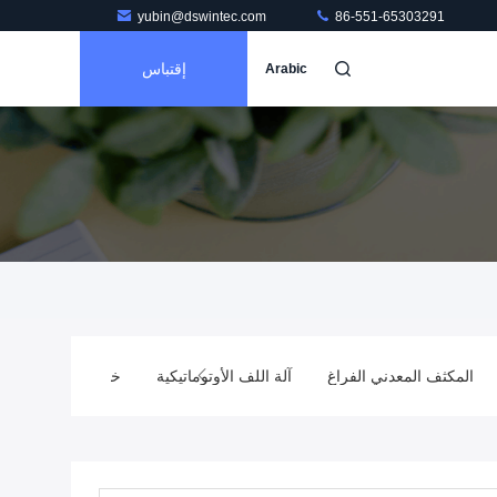
yubin@dswintec.com
86-551-65303291
إقتباس
Arabic
المكثف المعدني الفراغ
آلة اللف الأوتوماتيكية
خط إنتاج فيلم BOPP