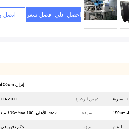
احصل على أفضل سعر
اتصل بن
إبراز:
50um لفة الصلب آلة الحز
عرض الركيزة:
1000-2000 م
150um-
سرعة:
max.
الأعلى.
100 م / دقيقة
100m/min
1 عام
ميزة:
تحكم دقيق في ا