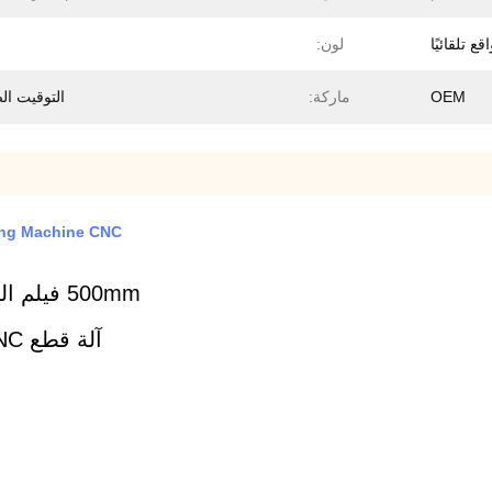
ع تلقائيًا
لون:
OEM
ماركة:
التوقيت ال
el Slitting Machine CNC
500mm فيلم الحز آلة 60hz التلقائي آلة الحز ورقة آلة الحز
آلة قطع CNC للأفلام الرقيقة المستخدمة في المكثفات