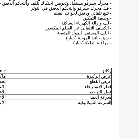
- محرك سيرفو مستقل وتعويض احتكاك لللف والتحكم الدقيق في
- فك محرك سيرفو والتحكم الدقيق في التوتر
- تتبع تلقائي ودقيق لحواف الفيلم
- وظيفة التمكين
- لف وإزالة الكهرباء الساكنة
- الكشف التلقائي عن الفيلم المكسور
- اللف المستقل للمواد المتبقية
- شق حافة الموجة (خيار)
- مراقبة الطلاء (خيار)
ركائز
- 15mic
عرض الركيزة
ماكس 0
عرض القطع
بحد أ
قطر الاسترخاء
الأعلى.
قطر الترجيع
الأعلى.
سرعة العمل
الأعلى.00
السرعة الميكانيكية
الأعلى.00