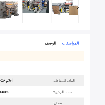
المواصفات
الوصف
المادة المتفاعلة:
أفلام OCA البصرية
سمك الركيزة:
400um
ضمان: