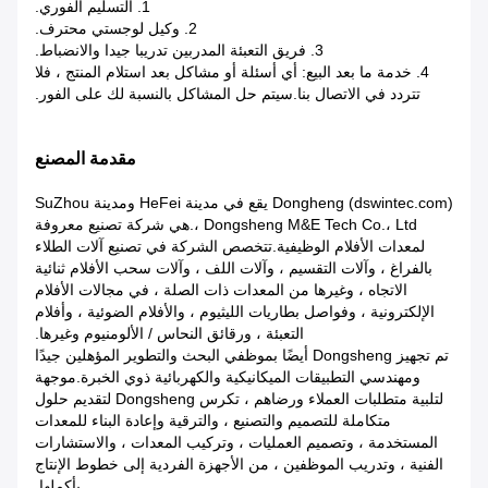
1. التسليم الفوري.
2. وكيل لوجستي محترف.
3. فريق التعبئة المدربين تدريبا جيدا والانضباط.
4. خدمة ما بعد البيع: أي أسئلة أو مشاكل بعد استلام المنتج ، فلا
تتردد في الاتصال بنا.سيتم حل المشاكل بالنسبة لك على الفور.
مقدمة المصنع
Dongheng (dswintec.com) يقع في مدينة HeFei ومدينة SuZhou
، Dongsheng M&E Tech Co.، Ltd.هي شركة تصنيع معروفة
لمعدات الأفلام الوظيفية.تتخصص الشركة في تصنيع آلات الطلاء
بالفراغ ، وآلات التقسيم ، وآلات اللف ، وآلات سحب الأفلام ثنائية
الاتجاه ، وغيرها من المعدات ذات الصلة ، في مجالات الأفلام
الإلكترونية ، وفواصل بطاريات الليثيوم ، والأفلام الضوئية ، وأفلام
التعبئة ، ورقائق النحاس / الألومنيوم وغيرها.
تم تجهيز Dongsheng أيضًا بموظفي البحث والتطوير المؤهلين جيدًا
ومهندسي التطبيقات الميكانيكية والكهربائية ذوي الخبرة.موجهة
لتلبية متطلبات العملاء ورضاهم ، تكرس Dongsheng لتقديم حلول
متكاملة للتصميم والتصنيع ، والترقية وإعادة البناء للمعدات
المستخدمة ، وتصميم العمليات ، وتركيب المعدات ، والاستشارات
الفنية ، وتدريب الموظفين ، من الأجهزة الفردية إلى خطوط الإنتاج
بأكملها.