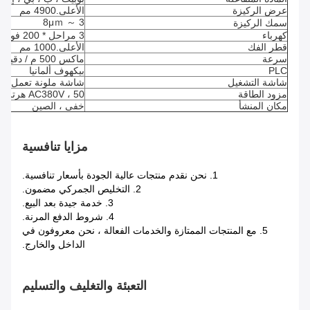
عرض الركيزة
الأعلى.4900 مم
3 ～ 8μｍ
سمك الركيزة
كهرباء
3 مراحل * 200 فولت * 60 هرتز
قطر الفك
الأعلى.1000 مم
سرعة
ماكس 500 م / دقيقة
PLC
بيكهوف ألمانيا
شاشة التشغيل
شاشة ملونة تعمل باللم
مزود الطاقة
AC380V ، 50 هرتز ، تيار ثلاثي الطور
مكان المنشأ
خفى ، الصين
مزايا تنافسية
1. نحن نقدم منتجات عالية الجودة بأسعار تنافسية.
2. التخليص الجمركي مضمون.
3. خدمة جيدة بعد البيع.
4. شروط الدفع المرنة.
5. مع المنتجات الممتازة والخدمات الفعالة ، نحن معروفون في
الداخل والخارج.
التعبئة والتغليف والتسليم