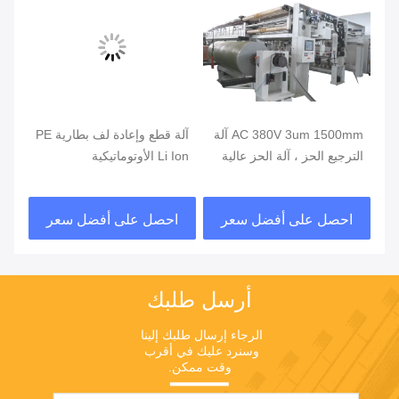
AC 380V 3um 1500mm آلة
آلة قطع وإعادة لف بطارية PE
الترجيع الحز ، آلة الحز عالية
Li Ion الأوتوماتيكية
السرعة
فو
احصل على أفضل سعر
احصل على أفضل سعر
ا
أرسل طلبك
الرجاء إرسال طلبك إلينا 
وسنرد عليك في أقرب 
وقت ممكن.