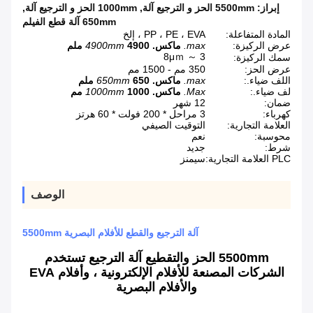
إبراز:
5500mm الحز و الترجيع آلة
,
1000mm الحز و الترجيع آلة
,
650mm آلة قطع الفيلم
المادة المتفاعلة:
PP ، PE ، EVA ، إلخ
عرض الركيزة:
max.
ماكس.
4900 ملم
4900mm
3 ～ 8μｍ
سمك الركيزة:
عرض الحز:
350 مم - 1500 مم
اللف ضياء.:
max.
ماكس.
650 ملم
650mm
لف ضياء.:
Max.
ماكس.
1000 مم
1000mm
ضمان:
12 شهر
كهرباء:
3 مراحل * 200 فولت * 60 هرتز
العلامة التجارية:
التوقيت الصيفي
محوسبة:
نعم
شرط:
جديد
PLC العلامة التجارية:
سيمنز
الوصف
آلة الترجيع والقطع للأفلام البصرية 5500mm
5500mm الحز والتقطيع آلة الترجيع تستخدم
الشركات المصنعة للأفلام الإلكترونية ، وأفلام EVA
والأفلام البصرية