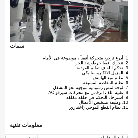
سمات
1. أذرع ترجيع متحركة أفقياً ، موضوعة في الأمام
2. تتحرك أفقيا خرطوشة الحز
3. تحكم اللفاف تقليم الفردية
4. المزيل الالكتروستاتيكي
5. نظام تتبع الهامش
6. نظام المقاصة المسبقة
7. لوحة لمس رسومية موجهة نحو المشغل
8. تقنية اللف الرقمي مع محركات سيرفو AC
9. استرخاء التحكم في حلقة مغلقة
10. وظيفة تشخيص الأعطال
11. نظام القطع الموجي (اختياري)
معلومات تقنية
المادة المتفاعلة
بوبيت ، ب ، بي ، إيفا