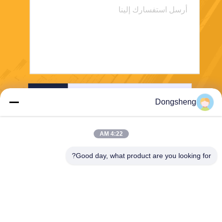
ارسل
Dongsheng
4:22 AM
Good day, what product are you looking for?
Hefei Dongsheng Machinery Technology
Co., Ltd
yubin@dswintec.com
86-551-65303291