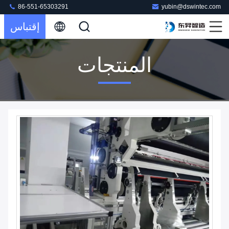
86-551-65303291
yubin@dswintec.com
إقتباس
المنتجات