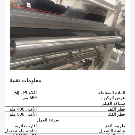
معلومات تقنية
المادة المتفاعلة
أفلام PI ، إلخ.
عرض الركيزة
550 مم
سماكة الفيلم
قطر اللف
الأعلى.400 ملم
قطر الفك
الأعلى.500 ملم
سرعة العمل
طريقة الحز
أقارب دائرية
شاشة التشغيل
شاشة ملونة تعمل باللم