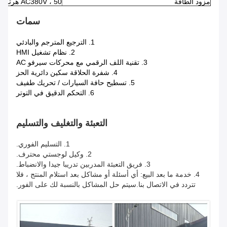
مزود الطاقة
AC380V ، 50 هرتز ، تيار ثلاثي الطور
سمات
1. الترجيع المترجم والبادئي
2. نظام تشغيل HMI
3. تقنية اللف الرقمي مع محركات سيرفو AC
4. شفرة الحلاقة سكين دائرية الحز
5. تسطيح حافة السيارات / تحريك طفيف
6. التحكم الدقيق في التوتر
التعبئة والتغليف والتسليم
1. التسليم الفوري.
2. وكيل لوجستي محترف.
3. فريق التعبئة المدربين تدريبا جيدا والانضباط.
4. خدمة ما بعد البيع: أي أسئلة أو مشاكل بعد استلام المنتج ، فلا
تتردد في الاتصال بنا.سيتم حل المشاكل بالنسبة لك على الفور.