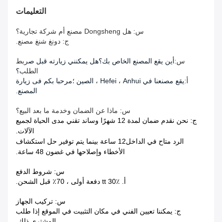
التعليمات
س: هل Dongsheng مصنع أم شركة تجارية؟
ج: دونغ شنغ مصنع.
س:
أين يقع المصنع الخاص بك؟هل يمكنني زيارته قبل ص
ربط
الطلب
؟
أ:
يقع مصنعنا في Hefei ، Anhui ، الصين ؛مرحبا بكم فى زيارة
المصنع.
س: ماذا عن الضمان وخدمة ما بعد البيع؟
ج: نحن نقدم ضمان لمدة 12 شهرًا وساند تقني مدى الحياة لجميع
الآلات.
الرد متاح في الداخل
12 ساعة بينما يتم توفير حل استكشاف
الأخطاء وإصلاحها في غضون 48 ساعة.
س: شروط الدفع
أ. tt 30٪ دفعة أولى ، 70٪ قبل الشحن.
س: تركيب الجهاز
ج: يمكننا تعيين الفني في مكان التثبيت في الموقع إذا طلب
المشتري ذلك.