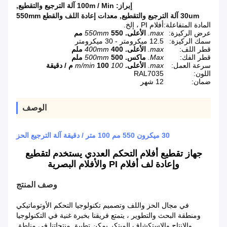
إبراز:
100m / Min آلة الترجيع والتقطيع
,
30um آلة الترجيع والتقطيع
,
معدات إعادة اللف والقطع 550mm
المادة المتفاعلة:
أفلام PI ، إلخ.
عرض الركيزة:
max.
الأعلى.
550 مم
550mm
سمك الركيزة:
12.5 ميكرومتر - 30 ميكرومتر
قطر اللف:
max.
الأعلى.
400 ملم
400mm
قطر الفك:
Max.
ماكس.
500 ملم
500mm
سرعة العمل:
max.
الأعلى.
100 m/min
100 م / دقيقة
اللون:
RAL7035
ضمان:
12 شهر
الوصف
30 ميكرون 550 مم 100 متر / دقيقة آلة الترجيع الحز
جهاز تقطيع أفلام التحكم العددي يستخدم لتقطيع
وإعادة لف أفلام PI والأفلام البصرية
وصف المنتج
في مجال الحز واللف وتصميم تكنولوجيا التحكم الأوتوماتيكي
ومنطقة البحث والتطوير ، يتمتع فريقنا بخبرة غنية في التكنولوجيا
والإنتاج والاستكشاف المبتكر.يمكن تطبيق منتجاتنا في مناطق