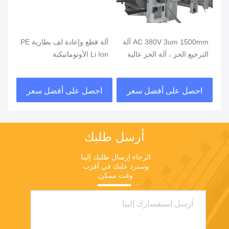
AC 380V 3um 1500mm آلة
آلة قطع وإعادة لف بطارية PE
آلة
الترجيع الحز ، آلة الحز عالية
Li Ion الأوتوماتيكية
البصر
السرعة
احصل على أفضل سعر
احصل على أفضل سعر
ا
أرسل طلبك
الرجاء إرسال طلبك إلينا 
وسنرد عليك في أقرب 
وقت ممكن.