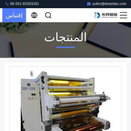
86-551-65303291
yubin@dswintec.com
إقتباس
المنتجات