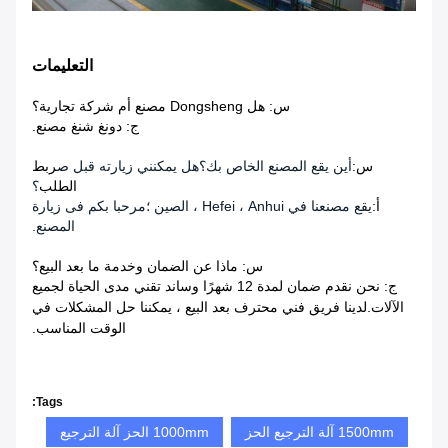
التعليمات
س: هل Dongsheng مصنع أم شركة تجارية؟
ج: دونغ شنغ مصنع.
س:
أين يقع المصنع الخاص بك؟هل يمكنني زيارته قبل ص
ربط
الطلب
؟
أ:
يقع مصنعنا في Hefei ، Anhui ، الصين ؛مرحبا بكم فى زيارة
المصنع.
س: ماذا عن الضمان وخدمة ما بعد البيع؟
ج: نحن نقدم ضمان لمدة 12 شهرًا وساند تقني مدى الحياة لجميع
الآلات.لدينا فريق فني محترف بعد البيع ، يمكننا حل المشكلات في
الوقت المناسب.
Tags:
1500mm آلة الترجيع الحز
1000mm الحز آلة الترجيع