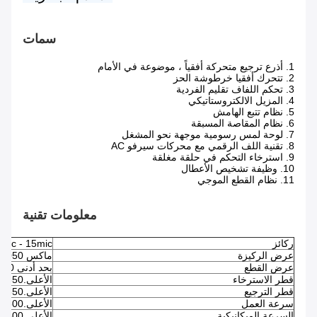
سمات
1. أذرع ترجيع متحركة أفقياً ، موضوعة في الأمام
2. تتحرك أفقيا خرطوشة الحز
3. تحكم اللفاف تقليم الفردية
4. المزيل الالكتروستاتيكي
5. نظام تتبع الهامش
6. نظام المقاصة المسبقة
7. لوحة لمس رسومية موجهة نحو المشغل
8. تقنية اللف الرقمي مع محركات سيرفو AC
9. استرخاء التحكم في حلقة مغلقة
10. وظيفة تشخيص الأعطال
11. نظام القطع الموجي
معلومات تقنية
ركائز
OPP.2.0mic - 15mic ؛حيوان أ
عرض الركيزة
ماكس 1050 مم
عرض القطع
بحد أدنى 5.0 مم
قطر الاسترخاء
الأعلى.650 ملم
قطر الترجيع
الأعلى.350 ملم
سرعة العمل
الأعلى.300 م / دقيقة
السرعة الميكانيكية
الأعلى.500 م / دقيقة