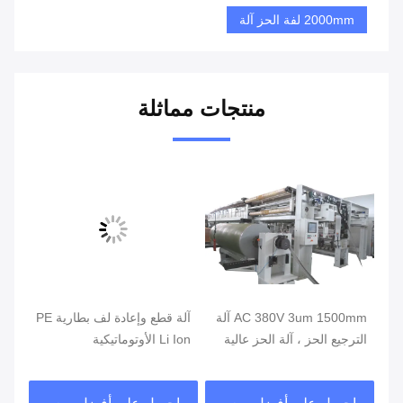
2000mm لفة الحز آلة
منتجات مماثلة
AC 380V 3um 1500mm آلة
آلة قطع وإعادة لف بطارية PE
آلة
الترجيع الحز ، آلة الحز عالية
Li Ion الأوتوماتيكية
البصر
السرعة
احصل على أفضل سعر
احصل على أفضل سعر
ا