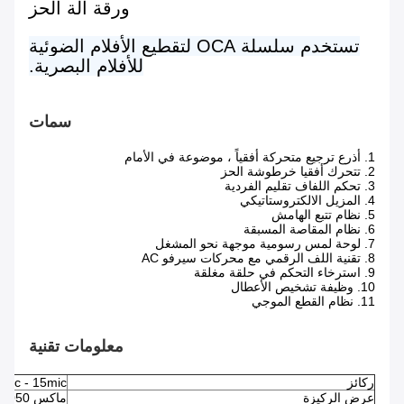
ورقة آلة الحز
تستخدم سلسلة OCA لتقطيع الأفلام الضوئية
للأفلام البصرية.
سمات
1. أذرع ترجيع متحركة أفقياً ، موضوعة في الأمام
2. تتحرك أفقيا خرطوشة الحز
3. تحكم اللفاف تقليم الفردية
4. المزيل الالكتروستاتيكي
5. نظام تتبع الهامش
6. نظام المقاصة المسبقة
7. لوحة لمس رسومية موجهة نحو المشغل
8. تقنية اللف الرقمي مع محركات سيرفو AC
9. استرخاء التحكم في حلقة مغلقة
10. وظيفة تشخيص الأعطال
11. نظام القطع الموجي
معلومات تقنية
ركائز
OPP.2.0mic - 15mic ؛حيوان أ
عرض الركيزة
ماكس 1050 مم