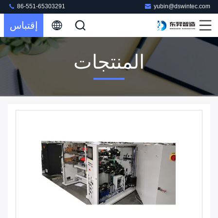
86-551-65303291
yubin@dswintec.com
إقتباس
المنتجات