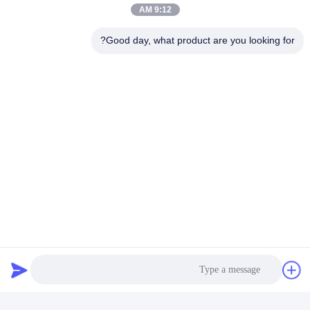
9:12 AM
Good day, what product are you looking for?
Hefei Dongsheng Machinery Technology
Co., Ltd
yubin@dswintec.com
86-551-65303291
رقم 2606 ، طريق جيكسيان ،
منطقة التنمية الاقتصادية ، خفي
، آنهوي ، الصين
الصين جودة جيدة آلة الترجيع الفيلم المورد. حقوق الطبع والنشر © 2026 Hefei
Dongsheng Machinery Technology Co., Ltd . كل الحقوق محفوظة.