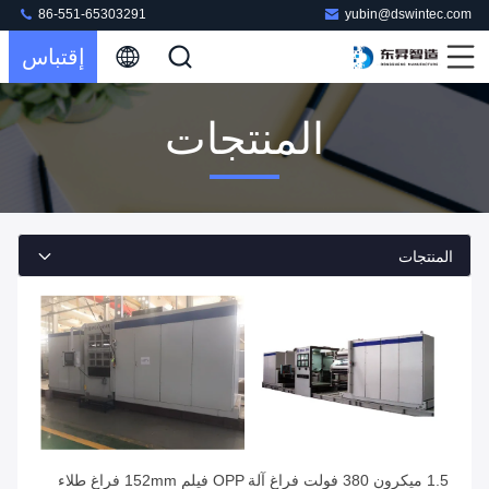
86-551-65303291
yubin@dswintec.com
إقتباس
المنتجات
المنتجات
1.5 ميكرون 380 فولت فراغ آلة
OPP فيلم 152mm فراغ طلاء