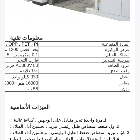
معلومات تقنية
المادة المتفاعلة
OPP ، PET ، PI ، إلخ.
عرض الركيزة
بحد أقصى 1200 ملم
سماكة الفيلم
0.1 ميكرومتر - 1.5 ميكرومتر
طريقة التسخين
قارب التبخر
مزود الطاقة
AC380V 50 هرتز + PE
وقت الضخ
≤15 دقيقة
معدل
950 كيلو واط
مقاس
16000 مم ×
8000 مم ×
وزن
58 ت
الميزات الأساسية
1.
مرة واحدة تبخر متبادل على الوجهين ، كفاءة عالية ؛
2.
أول ضغط امتصاص طبل رئيسي تبريد ، تحسين أداء الطلاء ؛
3.
ثانيًا ، تبريد امتصاص ضغط الطبل الرئيسي ، وتحسين أداء الطلاء ؛
4.
لا تلوث للبيئة (لا نفايات الغاز ، مياه الصرف الصحي ، الغبار)