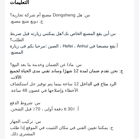
التعليمات
س: هل Dongsheng مصنع أم شركة تجارية؟
ج: دونغ شنغ مصنع.
س:
أين يقع المصنع الخاص بك؟هل يمكنني زيارته قبل ص
ربط
الطلب
؟
أ:
يقع مصنعنا في Hefei ، Anhui ، الصين ؛مرحبا بكم فى زيارة
المصنع.
س: ماذا عن الضمان وخدمة ما بعد البيع؟
ج: نحن نقدم ضمان لمدة 12 شهرًا وساند تقني مدى الحياة لجميع
الآلات.
الرد متاح في الداخل
12 ساعة بينما يتم توفير حل استكشاف
الأخطاء وإصلاحها في غضون 48 ساعة.
س: شروط الدفع
أ. tt 30٪ دفعة أولى ، 70٪ قبل الشحن.
س: تركيب الجهاز
ج: يمكننا تعيين الفني في مكان التثبيت في الموقع إذا طلب
المشتري ذلك.