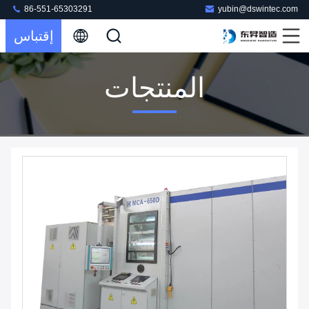
86-551-65303291
yubin@dswintec.com
إقتباس
المنتجات