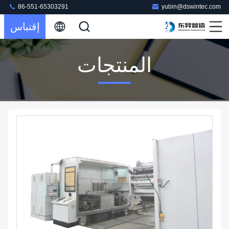
86-551-65303291
yubin@dswintec.com
إقتباس
المنتجات