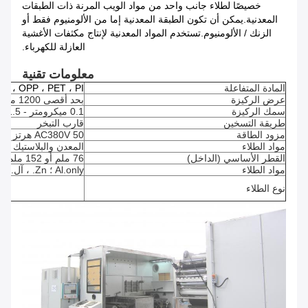
خصيصًا لطلاء جانب واحد من مواد الويب المرنة ذات الطبقات
المعدنية.يمكن أن تكون الطبقة المعدنية إما من الألومنيوم فقط أو
الزنك / الألومنيوم.تستخدم المواد المعدنية لإنتاج مكثفات الأغشية
العازلة للكهرباء.
معلومات تقنية
المادة المتفاعلة
OPP ، PET ، PI ، إلخ.
عرض الركيزة
بحد أقصى 1200 ملم
سمك الركيزة
0.1 ميكرومتر - 1.5 ميكرومتر
طريقة التسخين
قارب التبخر
مزود الطاقة
AC380V 50 هرتز + PE
مواد الطلاء
المعدن والبلاستيك و
القطر الأساسي (الداخل)
76 ملم أو 152 ملم
مواد الطلاء
Al.only ؛ Zn. ، آل.
نوع الطلاء