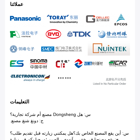
عملائنا
التعليمات
س: هل Dongsheng مصنع أم شركة تجارية؟
ج: دونغ شنغ مصنع.
س: أين يقع المصنع الخاص بك؟هل يمكنني زيارته قبل تقديم طلب؟
ج: يقع مصنعنا في خفي ، آنهوي ، الصين ؛مرحبا بكم فى زيارة