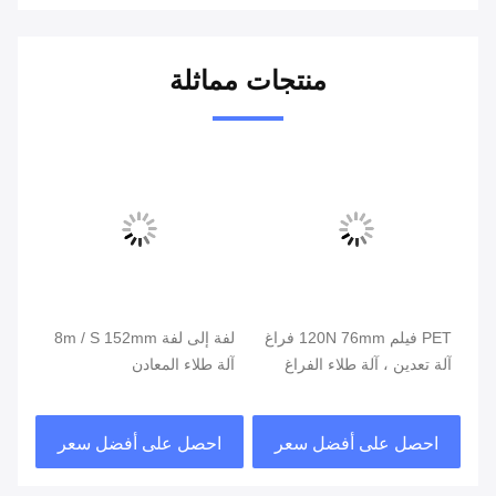
منتجات مماثلة
ميكرون
PET فيلم 120N 76mm فراغ
لفة إلى لفة 8m / S 152mm
آلة تعدين ، آلة طلاء الفراغ
آلة طلاء المعادن
1200mm
احصل على أفضل سعر
احصل على أفضل سعر
ا