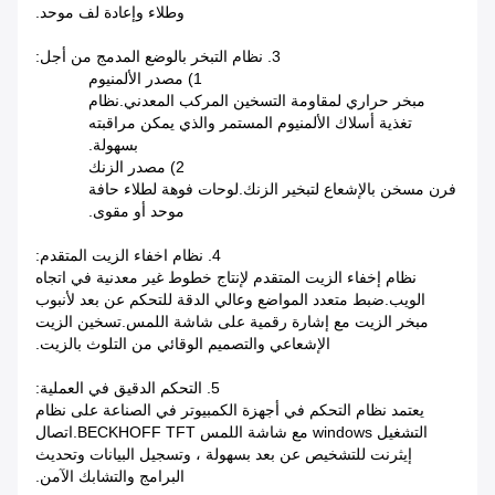
وطلاء وإعادة لف موحد.
3. نظام التبخر بالوضع المدمج من أجل:
1) مصدر الألمنيوم
مبخر حراري لمقاومة التسخين المركب المعدني.نظام
تغذية أسلاك الألمنيوم المستمر والذي يمكن مراقبته
بسهولة.
2) مصدر الزنك
فرن مسخن بالإشعاع لتبخير الزنك.لوحات فوهة لطلاء حافة
موحد أو مقوى.
4. نظام اخفاء الزيت المتقدم:
نظام إخفاء الزيت المتقدم لإنتاج خطوط غير معدنية في اتجاه
الويب.ضبط متعدد المواضع وعالي الدقة للتحكم عن بعد لأنبوب
مبخر الزيت مع إشارة رقمية على شاشة اللمس.تسخين الزيت
الإشعاعي والتصميم الوقائي من التلوث بالزيت.
5. التحكم الدقيق في العملية:
يعتمد نظام التحكم في أجهزة الكمبيوتر في الصناعة على نظام
التشغيل windows مع شاشة اللمس BECKHOFF TFT.اتصال
إيثرنت للتشخيص عن بعد بسهولة ، وتسجيل البيانات وتحديث
البرامج والتشابك الآمن.