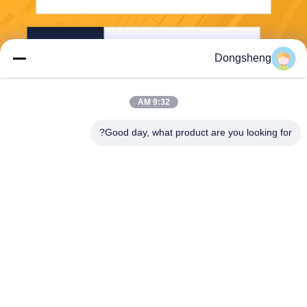
ارسل
Dongsheng
9:32 AM
Good day, what product are you looking for?
Hefei Dongsheng Machinery Technology
Co., Ltd
yubin@dswintec.com
86-551-65303291
رقم 2606 ، طريق جيكسيان ،
منطقة التنمية الاقتصادية ، خفي
، آنهوي ، الصين