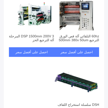
60hz التلقائي آلة قص الورق
DSP 1500mm 200V 3 المرحلة
الترجيع 500mm 380v 50um
آلة الترجيع الحز
احصل على أفضل سعر
احصل على أفضل سعر
DSH سلسلة استخراج اللفاف