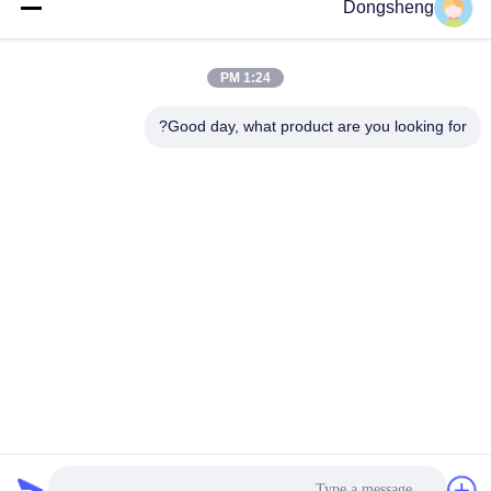
Dongsheng
1:24 PM
Good day, what product are you looking for?
ارسل
Hefei Dongsheng Machinery Technology
Co., Ltd
yubin@dswintec.com