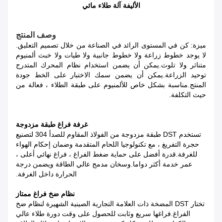
الأليفة آلة طلاء مائي
وصف المنتج
ميزة: كن في المستوى الرائد في الصناعة من خلال تصميم التعليق.
لا يوجد خطوط زراعة ولا خطوط جانبية ولا طيات ولا خبث ألمنيوم
متناثر ولا تلوث.يمكن أن يضمن استخدام نظام المحرك المتدرج
توحيد الزراعة.يمكن أن يضمن سمك الاختبار على الخط جودة
المنتج.مناسبة بشكل خاص للألمنيوم على طبقة الطلاء ، فعالة من
حيث التكلفة.
غرفة فراغ طبقة مزدوجة
تستخدم DST طبقة مزدوجة من الفولاذ المقاوم للصدأ 304 لتصنيع
حجرة التفريغ ، مع تكنولوجيا اللحام المتقدمة وضمان إحكام الهواء
للغرفة.قدرة أفضل على حماية ضغط الفراغ ، فراغ نهائي أعلى ،
عمر خدمة أكثر دواما.وسخان مدمج عالي الطاقة ويضمن درجة
الحرارة داخل الغرفة.
نظام ضخ فراغ ممتاز
تختار DST المضخة ذات العلامة التجارية الصينية الشهيرة لنظام ضخ
الفراغ.فراغها سريع وثابت للحصول على وقت دورة طلاء عالي