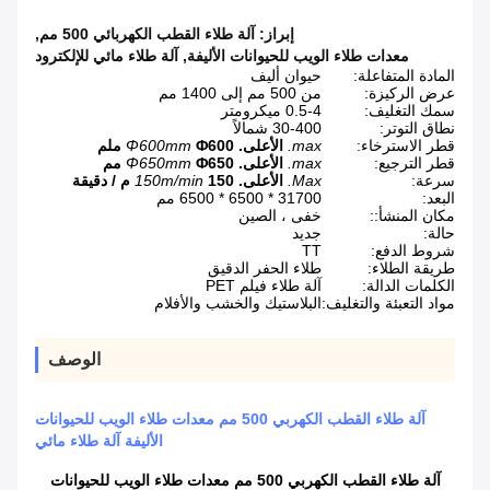
إبراز:
آلة طلاء القطب الكهربائي 500 مم
,
معدات طلاء الويب للحيوانات الأليفة
,
آلة طلاء مائي للإلكترود
المادة المتفاعلة:
حيوان أليف
عرض الركيزة:
من 500 مم إلى 1400 مم
سمك التغليف:
0.5-4 ميكرومتر
نطاق التوتر:
30-400 شمالاً
قطر الاسترخاء:
max.
الأعلى.
Φ600 ملم
Φ600mm
قطر الترجيع:
max.
الأعلى.
Φ650 مم
Φ650mm
سرعة:
Max.
الأعلى.
150 م / دقيقة
150m/min
البعد:
31700 * 6500 * 6500 مم
مكان المنشأ::
خفى ، الصين
حالة:
جديد
شروط الدفع:
TT
طريقة الطلاء:
طلاء الحفر الدقيق
الكلمات الدالة:
آلة طلاء فيلم PET
مواد التعبئة والتغليف:
البلاستيك والخشب والأفلام
الوصف
آلة طلاء القطب الكهربي 500 مم معدات طلاء الويب للحيوانات
الأليفة آلة طلاء مائي
آلة طلاء القطب الكهربي 500 مم معدات طلاء الويب للحيوانات