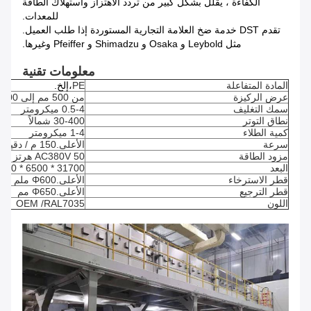
الكفاءة ، يقلل بشكل كبير من تردد الاهتزاز واستهلاك الطاقة
للمعدات.
تقدم DST خدمة ضخ العلامة التجارية المستوردة إذا طلب العميل.
مثل Leybold و Osaka و Shimadzu و Pfeiffer وغيرها.
معلومات تقنية
المادة المتفاعلة
PE
،إلخ.
عرض الركيزة
من 500 مم إلى 1400 مم
سمك التغليف
0.5-4 ميكرومتر
نطاق التوتر
30-400 شمالاً
كمية الطلاء
1-4 ميكرومتر
سرعة
الأعلى.150 م / دقيقة
مزود الطاقة
AC380V 50 هرتز + PE
البعد
31700 * 6500 * 6500 مم
قطر الاسترخاء
الأعلى.Φ600 ملم
قطر الترجيع
الأعلى.Φ650 مم
اللون
RAL7035
OEM /