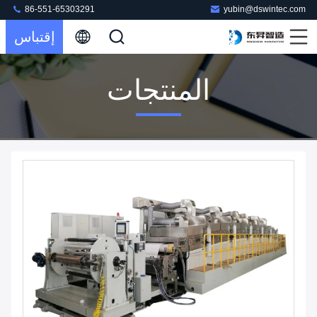
86-551-65303291
yubin@dswintec.com
إقتباس
المنتجات