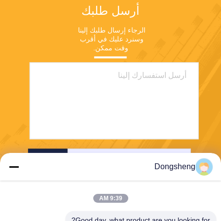
أرسل طلبك
الرجاء إرسال طلبك إلينا 
وسنرد عليك في أقرب 
وقت ممكن.
ارسل
Dongsheng
9:39 AM
Good day, what product are you looking for?