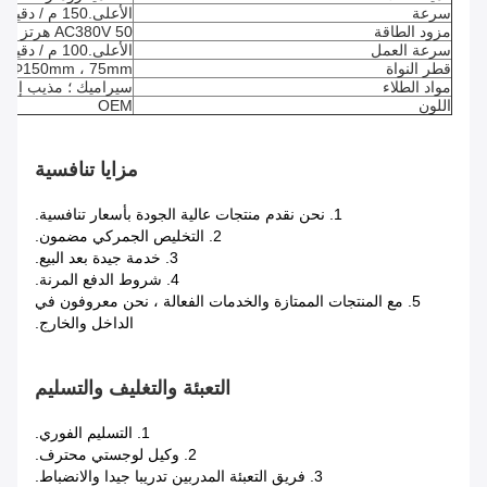
سرعة
الأعلى.150 م / دقيقة
مزود الطاقة
AC380V 50 هرتز + PE
سرعة العمل
الأعلى.100 م / دقيقة
قطر النواة
Φ150mm ، 75mm
مواد الطلاء
سيراميك ؛ مذيب إلخ.
اللون
OEM
مزايا تنافسية
1. نحن نقدم منتجات عالية الجودة بأسعار تنافسية.
2. التخليص الجمركي مضمون.
3. خدمة جيدة بعد البيع.
4. شروط الدفع المرنة.
5. مع المنتجات الممتازة والخدمات الفعالة ، نحن معروفون في
الداخل والخارج.
التعبئة والتغليف والتسليم
1. التسليم الفوري.
2. وكيل لوجستي محترف.
3. فريق التعبئة المدربين تدريبا جيدا والانضباط.