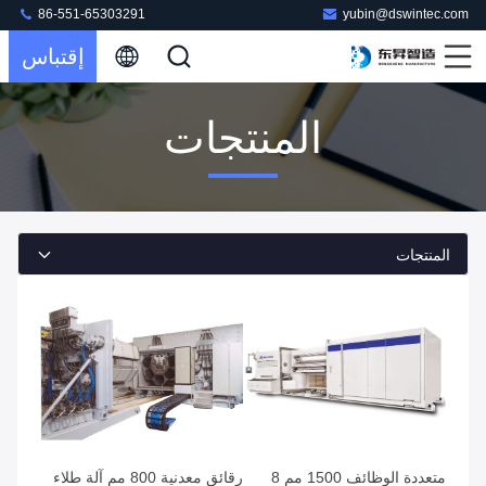
86-551-65303291
yubin@dswintec.com
إقتباس
المنتجات
المنتجات
متعددة الوظائف 1500 مم 8
رقائق معدنية 800 مم آلة طلاء