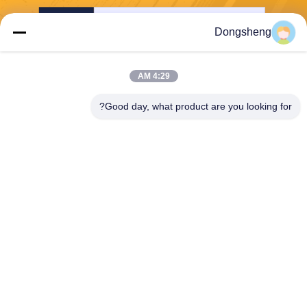
ارسل
Dongsheng
4:29 AM
Good day, what product are you looking for?
Hefei Dongsheng Machinery Technology
Co., Ltd
yubin@dswintec.com
86-551-65303291
رقم 2606 ، طريق جيكسيان ،
منطقة التنمية الاقتصادية ، خفي
، آنهوي ، الصين