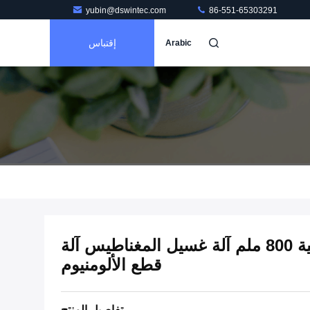
yubin@dswintec.com
86-551-65303291
إقتباس
Arabic
آلة طلاء الألومنيوم المعدنية 800 ملم آلة غسيل المغناطيس آلة
قطع الألومنيوم
تفاصيل المنتج