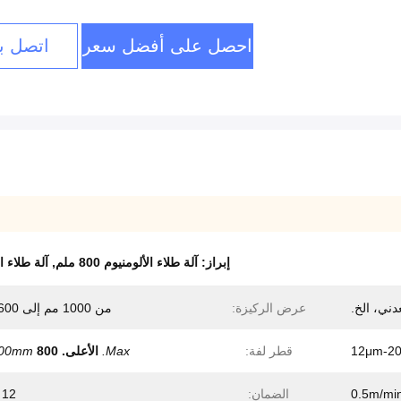
احصل على أفضل سعر
اتصل بن
إبراز:
آلة طلاء الألومنيوم 800 ملم
,
آلة طلاء ا
عرض الركيزة:
من 1000 مم إلى 1600 مم
12μm-2
قطر لفة:
Max.
الأعلى.
800 مم
00mm
0.5m/mi
الضمان:
12 شهراً