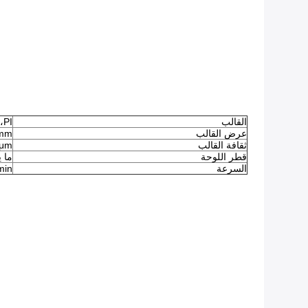
القالب
PET،PI، ور
عرض القالب
mm
ثقافة القالب
0μm
قطر اللوحة
ما يص
السرعة
min