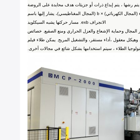
تم رشها ، يتم إيداع ذرات أو جزيئات هدف محايدة على الروضة
لتشكيل فيلم رقيق. يتم التأثير على الإلكترونات الثانوية المولدة من قبل الحقول الكهربائية والمغناطيسية ،مما يؤدي إلى تحول في الاتجاه من e (المجال الكهربائي) × b (المجال المغناطيسي)، يشار إليها باسم
الانجراف exb.
مسار حركتها يشبه السيكلويد
لمجال وحماية الإشعاع والعزل الحراري ومنع الصقيع.
خصائص
 وهيكل معقول ،أداء مستقر، والتشغيل المريح.
يمكن طلاء فيلم
نولوجيا الطلاء ، سيتم استخدامها بشكل شائع في مجالات أخرى.