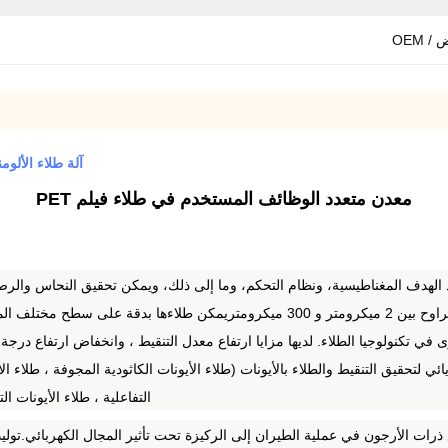
/ OEM
آلة طلاء الألومنيوم المعدنية 800 ملم آل
معدن متعدد الوظائف المستخدم في طلاء فيلم PET
 الهدف المغناطيسية، ونظام التحكم، وما إلى ذلك، ويمكن تحقيق النحاس والرصا
مثل الفيلم والقماش والسبونج ورق النحاس والورق ، إلخ.
 في تكنولوجيا الطلاء.
لديها مزايا ارتفاع معدل التنقيط ، وانخفاض ارتفاع درجة 
 لتحقيق التنقيط والطلاء بالأيونات (طلاء الأيونات الكاثودية المجوفة ، طلاء الأي
التفاعلية ، طلاء الأيونات ا
ذرات الأرجون في عملية الطيران إلى الركيزة تحت تأثير المجال الكهربائي.توليد 