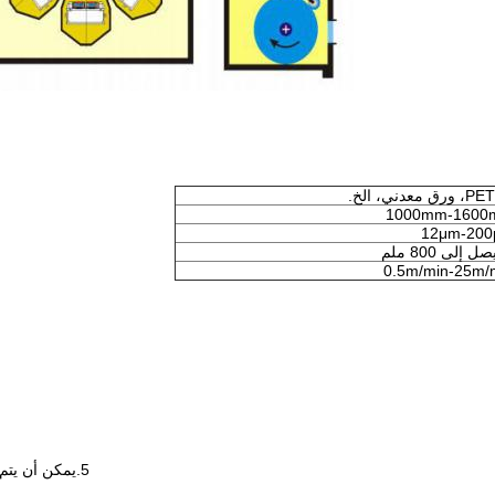
ق معدني، الخ.
1000mm-1600
12μm-20
ل إلى 800 ملم
0.5m/min-25m/
5.
يمكن أن يتم