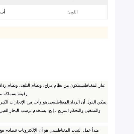
اللون:
أبيض 
غبار المغناطيس
يتكون من نظام فراغ، ونظام التلف، ونظام رذاذ
رقيقة بسماكة تتراوح بين 2 ميكرومتر و 300 ميكرومتريمكن طلاءها بدقة على سطح مختلف الملفات 
يمكن القول أن الرذاذ المغناطيسي هو واحد من الإنجازات الكبرى
والتشغيل والتحكم المريح ، إلخ.
يستخدم ترسب البخار الفيزيائي
مبدأ عمل التبديد المغناطيسي هو أن الإلكترونات تتصادم مع 