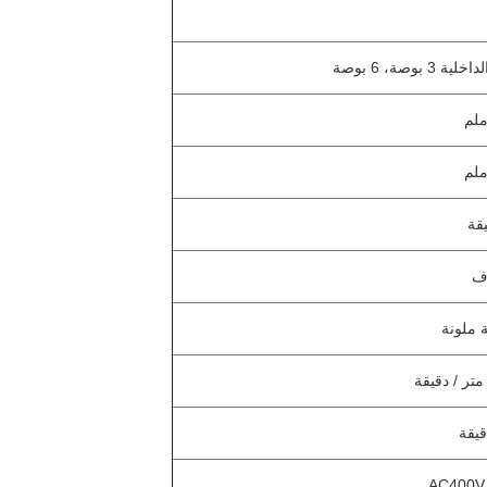
3 بوصة، 6 بوصة
وف
ملونة
AC400V،