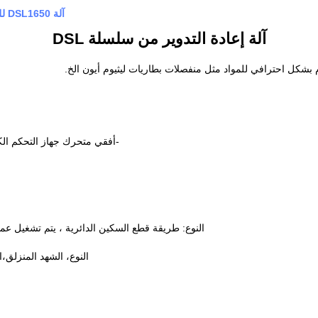
آلة DSL1650 للشرائح المقطعة مع سمك القاعدة Max 30um آلة خط الشرائح
آلة إعادة التدوير من سلسلة DSL
بشكل احترافي للمواد مثل منفصلات بطاريات ليثيوم أيون الخ.
-أفقي متحرك جهاز التحكم ال
النوع: طريقة قطع السكين الدائرية ، يتم تشغيل ع
ا
النوع، الشهد المنزلق،