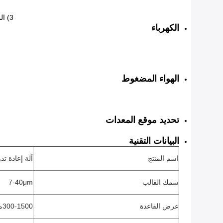
3) المكونات الرئيسية للمعدات كلها من العلامات التجارية ذات الشهرة الدولية مثل PULS ، Beckhoff ، LS ، SMC ، SKF ، Muller ، Phoenix ، الخ.
الكهرباء
الهواء المضغوط
تحديد موقع المعدات
البيانات التقنية
اسم المنتج
آلة إعادة تد
سمك القالب
7-40μm
عرض القاعدة
300-1500ملم