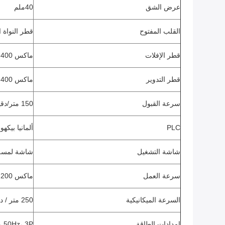
عرض الشق
40ملم
القلب المفتوح
قطر النواة الداخلية 
قطر الإفلات
ماكس 400ملم
قطر التدوير
ماكس 400ملم
سرعة القبول
150 متر/دقيقة
PLC
ألمانيا بيكه
شاشة التشغيل
شاشة لمسة 
سرعة العمل
ماكس 200 متر / دقيقة
السرعة الميكانيكية
250 متر / دقيقة
إمدادات الطاقة
 50Hz، 3P