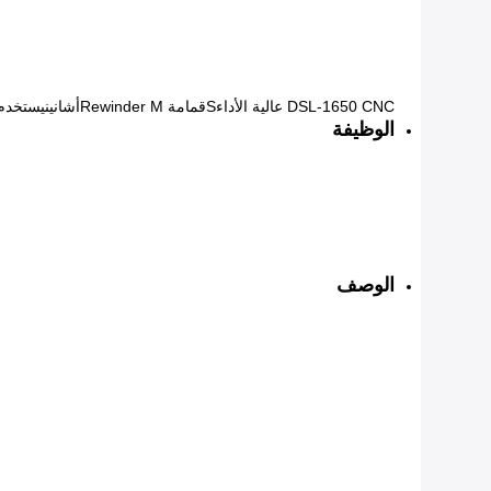
DSL-1650 CNC عالية الأداء
S
قمامة Rewinder M
أشانين
يستخدم 
الوظيفة
الوصف