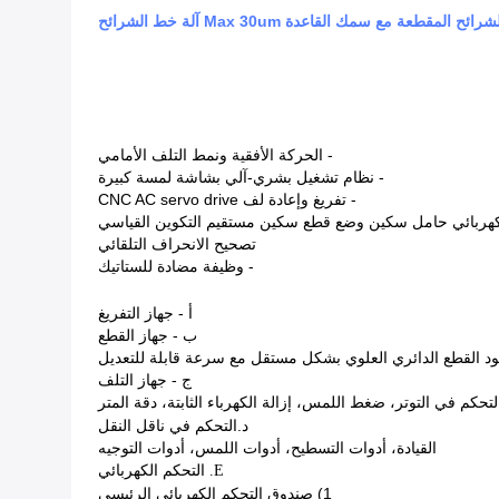
- الحركة الأفقية ونمط التلف الأمامي
- نظام تشغيل بشري-آلي بشاشة لمسة كبيرة
- تفريغ وإعادة لف CNC AC servo drive
كهربائي حامل سكين وضع قطع سكين مستقيم التكوين القياسي
تصحيح الانحراف التلقائي
- وظيفة مضادة للستاتيك
أ - جهاز التفريغ
ب - جهاز القطع
مود القطع الدائري العلوي بشكل مستقل مع سرعة قابلة للتعديل
ج - جهاز التلف
لتحكم في التوتر، ضغط اللمس، إزالة الكهرباء الثابتة، دقة المتر
د.
التحكم في ناقل النقل
القيادة، أدوات التسطيح، أدوات اللمس، أدوات التوجيه
E. التحكم الكهربائي
1) صندوق التحكم الكهربائي الرئيسي