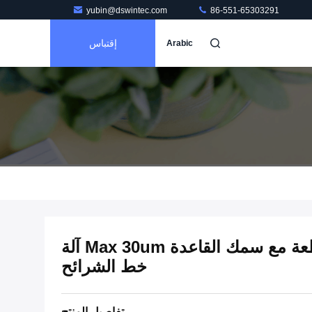
yubin@dswintec.com
86-551-65303291
إقتباس
Arabic
آلة DSL1650 للشرائح المقطعة مع سمك القاعدة Max 30um آلة
خط الشرائح
تفاصيل المنتج