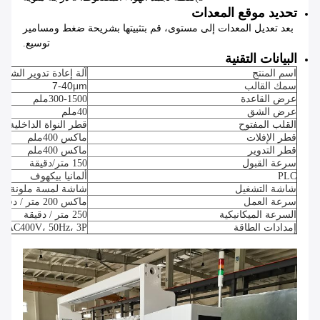
تحديد موقع المعدات
بعد تعديل المعدات إلى مستوى، قم بتثبيتها بشريحة ضغط ومسامير
توسيع.
البيانات التقنية
اسم المنتج
آلة إعادة تدوير الشق
7-40μm
سمك القالب
عرض القاعدة
300-1500
ملم
عرض الشق
40ملم
القلب المفتوح
قطر النواة الداخلية 3 بوصة، 6 بوصة
قطر الإفلات
ماكس 400ملم
قطر التدوير
ماكس 400ملم
سرعة القبول
150 متر/دقيقة
PLC
ألمانيا بيكهوف
شاشة التشغيل
شاشة لمسة ملونة
سرعة العمل
ماكس 200 متر / دقيقة
السرعة الميكانيكية
250 متر / دقيقة
إمدادات الطاقة
AC400V، 50Hz، 3P