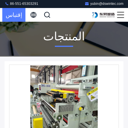
86-551-65303291
yubin@dswintec.com
إقتباس
المنتجات