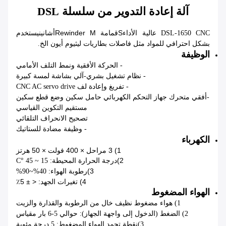
آلة إعادة التدوير من سلسلة DSL
S
قمامة Rewinder M
أشانين
DSL-1650 CNC عالية الأداء
يستخدم
بشكل احترافي للمواد مثل فاصلات بطاريات ليثيوم أيون الخ.
الوظيفة
- الحركة الأفقية ونمط التلف الأمامي
- نظام تشغيل بشري-آلي بشاشة لمسة كبيرة
- تفريغ وإعادة لف CNC AC servo drive
-أفقي متحرك جهاز التحكم الكهربائي حامل سكين وضع قطع سكين
مستقيم التكوين القياسي
تصحيح الانحراف التلقائي
- وظيفة مضادة للستاتيك
الكهرباء
1) 3 مراحل × 400 فولت × 50 هرتز
2)
درجة الحرارة المحيطة: 15 ~ 45 °C
3)
رطوبة الهواء: 40%~90%
4) تغيرات الجهد: < ± 5٪
الهواء المضغوط
1) هواء مضغوط نظيف خال من الرطوبة والقذارة والزيت
2) الضغط (الدخول إلى واجهة الجهاز): حوالي 5-6 بار مقياس
3)
نقطة تجمد الهواء المضغوط: 5 درجة مئوية