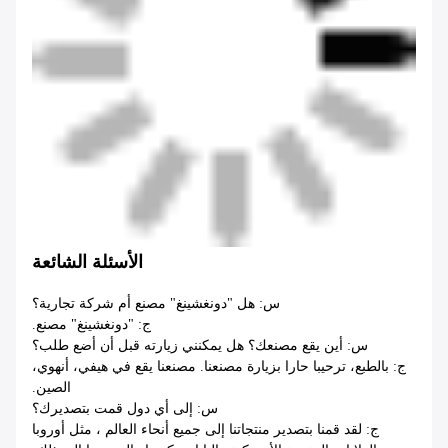
الأسئلة الشائعة
س: هل "دونغشينغ" مصنع أم شركة تجارية؟
ج: "دونغشينغ" مصنع.
س: أين يقع مصنعك؟ هل يمكنني زيارته قبل أن أضع طلب؟
ج: بالطبع، ترحيبا حارا بزيارة مصنعنا. مصنعنا يقع في هيفي، أنهوي،
الصين.
س: إلى أي دول قمت بتصديرك؟