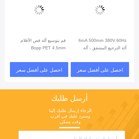
6mA 500mm 380V 60Hz
قم بتوسيع آلة قص الأفلام
0Hz
آلة الترجيع المشقق ، آلة
Bopp PET 4.5mm
آلة
إعادة لف الأفلام البلاستيكية
عال
احصل على أفضل سعر
احصل على أفضل سعر
ا
أرسل طلبك
الرجاء إرسال طلبك إلينا 
وسنرد عليك في أقرب 
وقت ممكن.