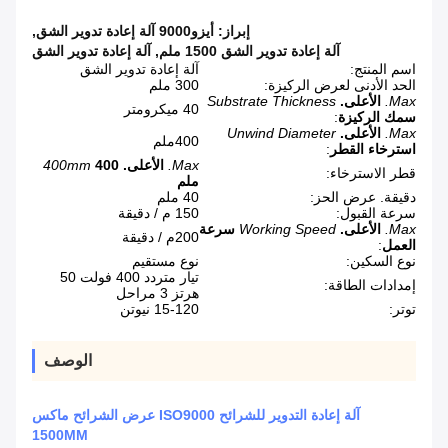
إبراز:
أيزو9000 آلة إعادة تدوير الشق
,
آلة إعادة تدوير الشق 1500 ملم
,
آلة إعادة تدوير الشق
اسم المنتج:
آلة إعادة تدوير الشق
الحد الأدنى لعرض الركيزة:
300 ملم
Max.
الأعلى.
Substrate Thickness
40 ميكرومتر
سمك الركيزة
:
Max.
الأعلى.
Unwind Diameter
400ملم
استرخاء القطر
:
Max.
الأعلى.
400
400mm
قطر الاسترخاء:
ملم
دقيقة. عرض الحز:
40 ملم
سرعة القبول:
150 م / دقيقة
Max.
الأعلى.
Working Speed
سرعة
200م / دقيقة
العمل
:
نوع السكين:
نوع مستقيم
تيار متردد 400 فولت 50
إمدادات الطاقة:
هرتز 3 مراحل
توتر:
15-120 نيوتن
الوصف
آلة إعادة التدوير للشرائح ISO9000 عرض الشرائح ماكس
1500MM