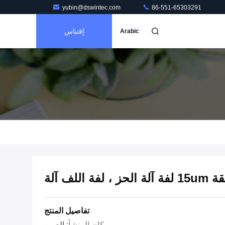
yubin@dswintec.com
86-551-65303291
إقتباس
Arabic
تفاصيل المنتج
مكان المنشأ:
الصين