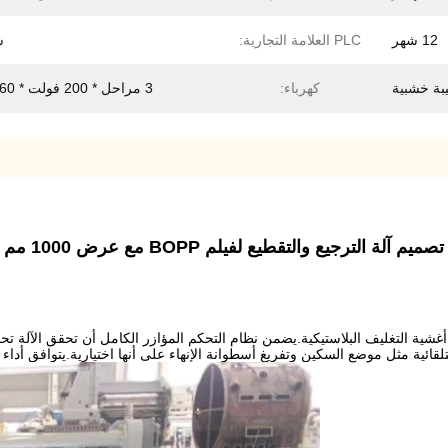
12 شهر
PLC العلامة التجارية:
س
بة خشبية
كهرباء:
3 مراحل * 200 فولت * 60 هرتز
تصميم آلة الترجيع والتقطيع لفيلم BOPP مع عرض 1000 مم
تلقائية مثل موضع السكين وتفريغ أسطوانة الإنهاء على أنها اختيارية.يتوافق أداء 