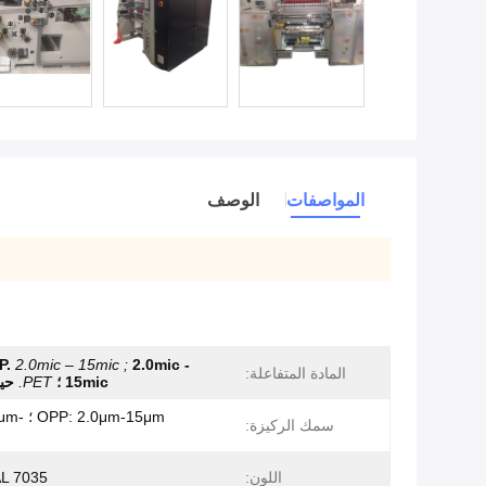
المواصفات
الوصف
P.
2.0mic – 15mic ;
2.0mic -
المادة المتفاعلة:
15mic ؛
PET.
حيو
.0μm-15μm
سمك الركيزة:
اللون:
RAL 7035 لل