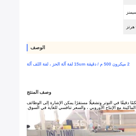
يمنز
الوصف
2 ميكرون 500 م / دقيقة 15um لفة آلة الحز ، لفة اللف آلة
وصف المنتج
تم تصميم هذه الآلة خصيصًا للعملاء رفيعي المستوى لجميع أنواع أغشية التغليف البلاستيكية.يضمن نظام التحكم المؤازر الكامل أن تحقق الآلة تحكمًا دقيقًا في التوتر وتشغيلًا مستقرًا.يمكن الإشارة إلى الوظائف 
الماكينة مع الإنتاج الأوروبي ، والسعر تنافسي للغاية في السوق.