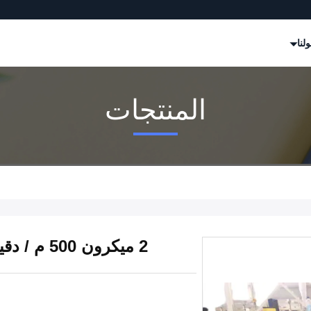
لنا
المنتجات
2 ميكرون 500 م / دقيقة 15um لفة آلة الحز ، لفة اللف آلة