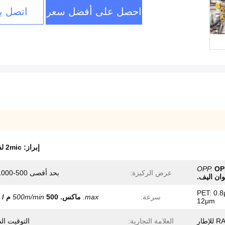
احصل على أفضل سعر
اتصل بن
إبراز:
2mic لفة الحز آلة
OPP.
OP
عرض الركيزة:
بحد أقصى 500-1000 ملم
ان اليف.
OPP: 2 ؛ PET: 0.8μm-
سرعة:
max.
ماكس.
500 م / دقيقة
500m/min
12μm
إطار
العلامة التجارية:
التوقيت ال