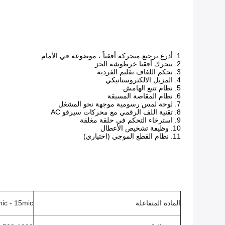
1. أذرع ترجيع متحركة أفقياً ، موضوعة في الأمام
2. تتحرك أفقيا خرطوشة الحز
3. تحكم اللفاف تقليم الفردية
4. المزيل الالكتروستاتيكي
5. نظام تتبع الهامش
6. نظام المقاصة المسبقة
7. لوحة لمس رسومية موجهة نحو المشغل
8. تقنية اللف الرقمي مع محركات سيرفو AC
9. استرخاء التحكم في حلقة مغلقة
10. وظيفة تشخيص الأعطال
11. نظام القطع الموجي (اختياري)
المادة المتفاعلة
OPP.2.0mic - 15mic ؛حيوا