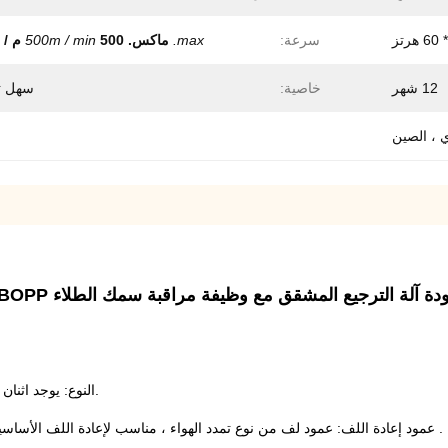
سرعة:
max.
ماكس.
500 م / دقيقة
500m / min
12 شهر
خاصية:
سهل تن
ي ، الصين
ة آلة الترجيع المشقق مع وظيفة مراقبة سمك الطلاء BOPP آلة الحز
.النوع: يوجد اثنا
.
عمود إعادة اللف: عمود لف من نوع تمدد الهواء ، مناسب لإعادة اللف الأساسية 3 بوصات ؛مناسب للقطر الخارجي لحلقة المنتج 80 مللي 