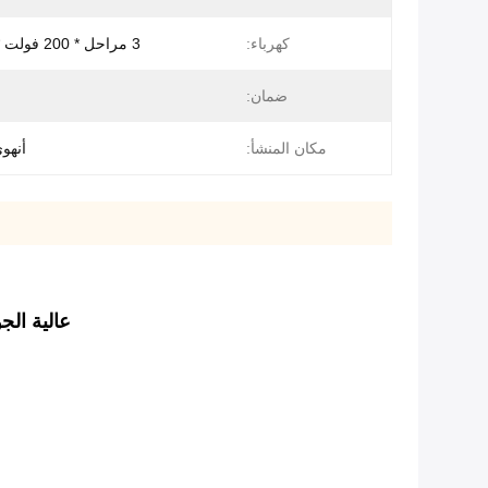
كهرباء:
3 مراحل * 200 فولت * 60 هرتز
ضمان:
مكان المنشأ:
أنهو
عالية الجود