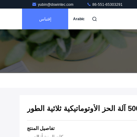
yubin@dswintec.com
86-551-65303291
إقتباس
Arabic
 الطور
تفاصيل المنتج
مكان المنشأ:
الصين