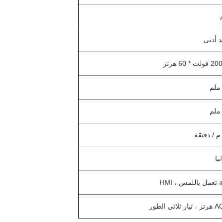
يا
عمل باللمس ، HMI
 الطور