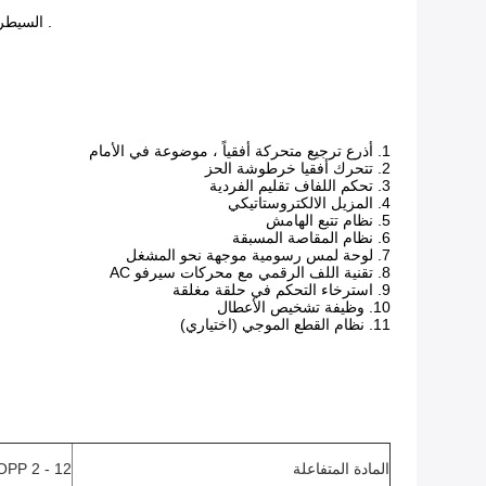
.
السيطرة
1. أذرع ترجيع متحركة أفقياً ، موضوعة في الأمام
2. تتحرك أفقيا خرطوشة الحز
3. تحكم اللفاف تقليم الفردية
4. المزيل الالكتروستاتيكي
5. نظام تتبع الهامش
6. نظام المقاصة المسبقة
7. لوحة لمس رسومية موجهة نحو المشغل
8. تقنية اللف الرقمي مع محركات سيرفو AC
9. استرخاء التحكم في حلقة مغلقة
10. وظيفة تشخيص الأعطال
11. نظام القطع الموجي (اختياري)
المادة المتفاعلة
OPP 2 - 12 ميكرومت