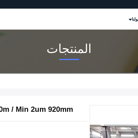
لنا
المنتجات
500m / Min 2um 920mm آلة الحز الأوتوماتيكية ثلاثية