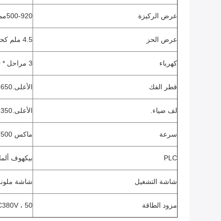
عرض الركيزة
500-920
مم
عرض الحز
4.5 ملم كحد أدنى
كهرباء
3 مراحل * 200 فولت * 60 هرتز
قطر الفك
الأعلى.650 ملم
لف ضياء.
الأعلى.350 ملم
سرعة
ماكس 500 م / دقيقة
PLC
بيكهوف ألمان
شاشة التشغيل
شاشة ملونة ت
مزود الطاقة
AC380V ، 50 هرتز ، تيار ثلاثي