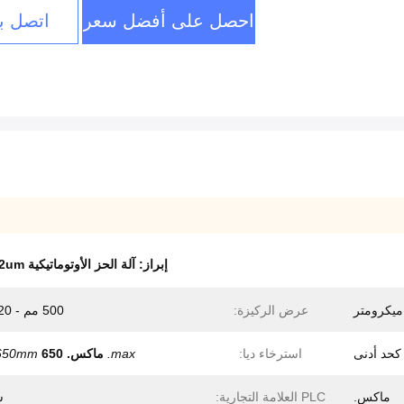
احصل على أفضل سعر
اتصل بن
إبراز:
آلة الحز الأوتوماتيكية 2um
عرض الركيزة:
500 مم - 920 مم
استرخاء ديا:
max.
ماكس.
650 ملم
650mm
ماكس.
PLC العلامة التجارية:
س