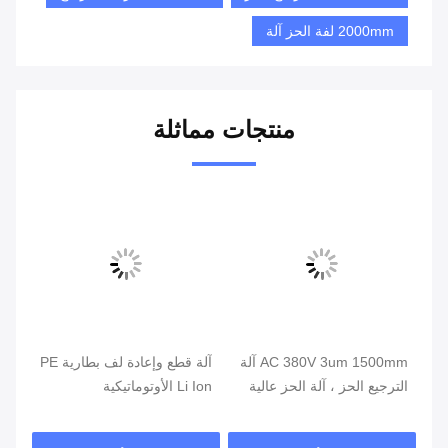
الأسئلة الشائعة
س1: هل "دونغشينغ" مصنع أم شركة تجارية؟
ج: "دونغشينغ" مصنع.
س2: أين يقع مصنعك؟ هل يمكنني زيارته قبل أن أضع طلب؟
ج: بالطبع، ترحيبا حارا بزيارة مصنعنا. مصنعنا يقع في هيفي، أنهوي،
الصين.
س3: ماذا عن الضمان وخدمة ما بعد البيع؟
ج: نحن نقدم ضمان لمدة 12 شهرًا ودعم فني مدى الحياة لجميع
الآلات.
الإجابة متاحة في غضون 12 ساعة في حين يتم توفير الحل لحل
المشاكل في غضون 48 ساعة.