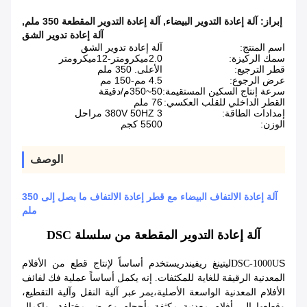
إبراز:
آلة إعادة التدوير البيضاء
,
آلة إعادة التدوير المقطعة 350 ملم
,
آلة إعادة تدوير الشق
اسم المنتج:
آلة إعادة تدوير الشق
سمك الركيزة:
2.0ميكرومتر-12ميكرومتر
قطر الترجيع:
الأعلى. 350 ملم
عرض الرجوع:
4.5 مم-150 مم
سرعة إنتاج السكين المستقيمة:
50~350م/دقيقة
القطر الداخلي للقلب العكسي:
76 ملم
إمدادات الطاقة:
380V 50HZ 3 مراحل
الوزن:
5500 كجم
الوصف
آلة إعادة الالتفاف البيضاء مع قطر إعادة الالتفاف ما يصل إلى 350
ملم
آلة إعادة التدوير المقطعة من سلسلة DSC
S
ليتينغ ريفيندر
DSC-1000U
يستخدم أساساً لإنتاج قطع من الأفلام
المعدنية الرقيقة للغاية للمكثفات. إنه يكمل أساساً عملية فك لفائف
الأفلام المعدنية الواسعة الأصلية،يمر عبر آلية النقل وآلية التقطيع،
وقطعها إلى أفلام معدنية مكثفة بأحجام وعرض مختلفة، وإكمال