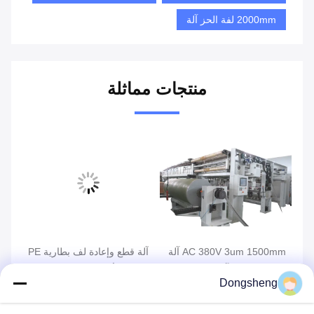
2000mm لفة الحز آلة
منتجات مماثلة
AC 380V 3um 1500mm آلة
آلة قطع وإعادة لف بطارية PE
آلة
الترجيع الحز ، آلة الحز عالية
Li Ion الأوتوماتيكية
البصر
Dongsheng
السرعة