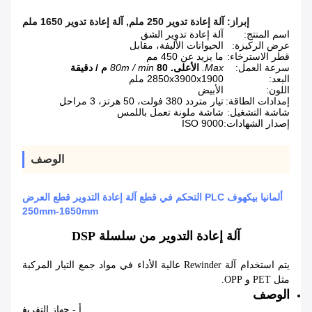
إبراز:
آلة إعادة تدوير 250 ملم
,
آلة إعادة تدوير 1650 ملم
اسم المنتج:
آلة إعادة تدوير الشق
عرض الركيزة:
الحيوانات الأليفة، مقابل
قطر الاسترخاء:
ما يزيد عن 450 مم
سرعة العمل:
Max.
الأعلى.
80 م / دقيقة
80m / min
البعد:
2850x3900x1900 ملم
اللون:
الأبيض
إمدادات الطاقة:
تيار متردد 380 فولت، 50 هرتز، 3 مراحل
شاشة التشغيل:
شاشة ملونة تعمل باللمس
إصدار الشهادات:
ISO 9000
الوصف
ألمانيا بيكهوف PLC التحكم في قطع آلة إعادة التدوير قطع العرض
250mm-1650mm
آلة إعادة التدوير من سلسلة DSP
يتم استخدام آلة Rewinder عالية الأداء في مواد جمع التيار المركبة
مثل PET و OPP.
الوصف
أ - جهاز التفريغ