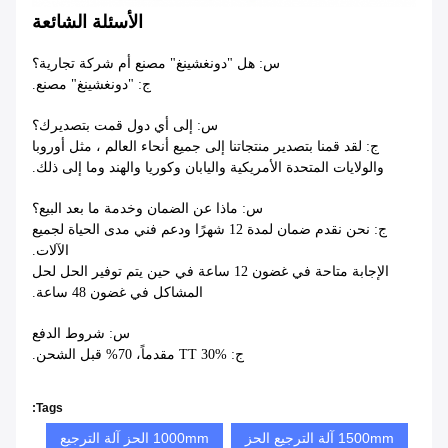
الأسئلة الشائعة
س: هل "دونغشينغ" مصنع أم شركة تجارية؟
ج: "دونغشينغ" مصنع.
س: إلى أي دول قمت بتصديرك؟
ج: لقد قمنا بتصدير منتجاتنا إلى جميع أنحاء العالم ، مثل أوروبا
والولايات المتحدة الأمريكية واليابان وكوريا والهند وما إلى ذلك.
س: ماذا عن الضمان وخدمة ما بعد البيع؟
ج: نحن نقدم ضمان لمدة 12 شهرًا ودعم فني مدى الحياة لجميع
الآلات.
الإجابة متاحة في غضون 12 ساعة في حين يتم توفير الحل لحل
المشاكل في غضون 48 ساعة.
س: شروط الدفع
ج: TT 30% مقدماً، 70% قبل الشحن.
Tags:
1500mm آلة الترجيع الحز
1000mm الحز آلة الترجيع