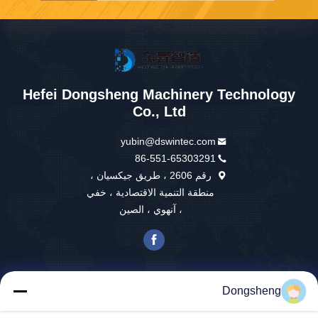
Hefei Dongsheng Machinery Technology
Co., Ltd
yubin@dswintec.com
86-551-65303291
رقم 2606 ، طريق جيكسيان ،
منطقة التنمية الاقتصادية ، خفي
، آنهوي ، الصين
الصين جودة جيدة آلة الترجيع الفيلم المورد. حقوق الطبع والنشر © 2026 Hefei
Dongsheng Machinery Technology Co., Ltd . كل الحقوق محفوظة.
Dongsheng