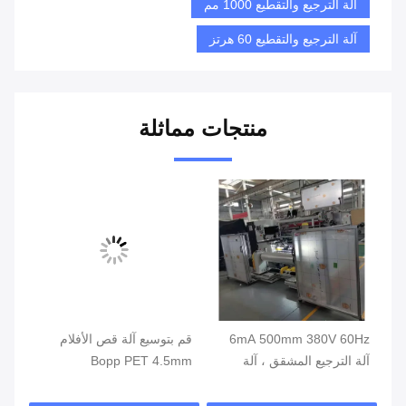
آلة الترجيع والتقطيع 1000 مم
آلة الترجيع والتقطيع 60 هرتز
منتجات مماثلة
6mA 500mm 380V 60Hz
قم بتوسيع آلة قص الأفلام
0Hz
آلة الترجيع المشقق ، آلة
Bopp PET 4.5mm
آلة
إعادة لف الأفلام البلاستيكية
عال