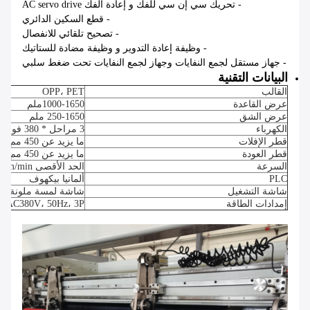
- تحريك سي إن سي للفك و إعادة الفك AC servo drive
- قطع السكين الدائري
- تصحيح تلقائي للانفصال
- وظيفة إعادة التدوير و وظيفة مضادة للستاتيك
- جهاز مستقل لجمع النفايات وجهاز لجمع النفايات تحت ضغط سلبي
البيانات التقنية
القالب
OPP، PET
عرض القاعدة
1000-1650
ملم
عرض الشق
250-1650 ملم
الكهرباء
3 مراحل * 380 فولت * 50 هرتز
قطر الإفلات
ما يزيد عن 450 مم
قطر العودة
ما يزيد عن 450 مم
السرعة
الحد الأقصى 150m/min
PLC
ألمانيا بيكهوف
شاشة التشغيل
شاشة لمسة ملونة
إمدادات الطاقة
AC380V، 50Hz، 3P