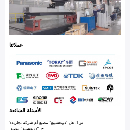
عملائنا
الأسئلة الشائعة
س1: هل "دونغشينغ" مصنع أم شركة تجارية؟
ج: "دونغشينغ" مصنع.