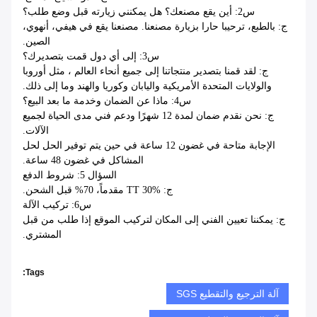
س2: أين يقع مصنعك؟ هل يمكنني زيارته قبل وضع طلب؟
ج: بالطبع، ترحيبا حارا بزيارة مصنعنا. مصنعنا يقع في هيفي، أنهوي،
الصين.
س3: إلى أي دول قمت بتصديرك؟
ج: لقد قمنا بتصدير منتجاتنا إلى جميع أنحاء العالم ، مثل أوروبا
والولايات المتحدة الأمريكية واليابان وكوريا والهند وما إلى ذلك.
س4: ماذا عن الضمان وخدمة ما بعد البيع؟
ج: نحن نقدم ضمان لمدة 12 شهرًا ودعم فني مدى الحياة لجميع
الآلات.
الإجابة متاحة في غضون 12 ساعة في حين يتم توفير الحل لحل
المشاكل في غضون 48 ساعة.
السؤال 5: شروط الدفع
ج: TT 30% مقدماً، 70% قبل الشحن.
س6: تركيب الآلة
ج: يمكننا تعيين الفني إلى المكان لتركيب الموقع إذا طلب من قبل
المشتري.
Tags:
آلة الترجيع والتقطيع SGS