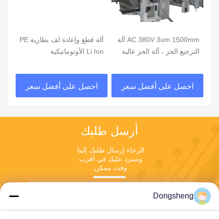
AC 380V 3um 1500mm آلة
آلة قطع وإعادة لف بطارية PE
آلة
الترجيع الحز ، آلة الحز عالية
Li Ion الأوتوماتيكية
البصر
السرعة
احصل على أفضل سعر
احصل على أفضل سعر
ا
أرسل طلبك
الرجاء إرسال طلبك إلينا 
وسنرد عليك في أقرب 
وقت ممكن.
Dongsheng