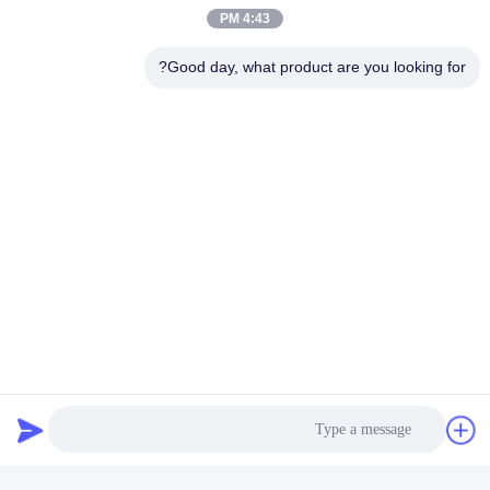
4:43 PM
Good day, what product are you looking for?
ارسل
Hefei Dongsheng Machinery Technology
Co., Ltd
yubin@dswintec.com
86-551-65303291
رقم 2606 ، طريق جيكسيان ،
منطقة التنمية الاقتصادية ، خفي