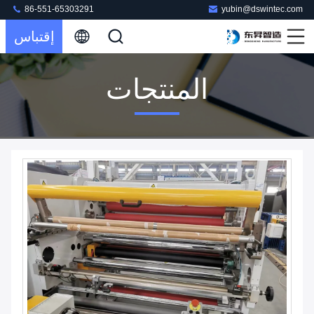
86-551-65303291
yubin@dswintec.com
إقتباس
المنتجات