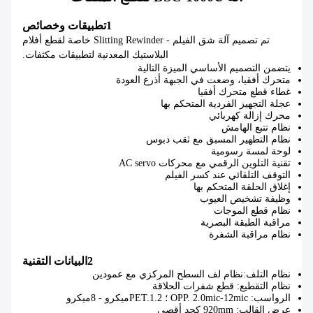
1تطبيقات وخصائص
تم تصميم آلة شق الفيلم - Slitting Rewinder خاصة لقطع أفلام
البلاستيك المعدنية لتطبيقات مكثفات.
يتضمن التصميم الأساسي الميزة التالية
متحرك أفقيا، وضعت في الجبهة أذرع العودة
غطاء قطع متحرك أفقيا
عجلة التجهيز الفردية المتحكم بها
محرك إزالة كهربائي
نظام تتبع الهامش
نظام التطهير المسبق مع ثقب دبوس
لوحة لمسة رسومية
تقنية التلوين الرقمي مع محركات AC servo
التوقف التلقائي عند كسر الفيلم
إغلاق الحلقة المتحكم بها
وظيفة تشخيص العيوب
نظام قطع الموجات
مراقبة الطبقة البصرية
نظام مراقبة الشفرة
2البيانات التقنية
نظام التلف:
نظام لف السطح المركزي مع عمودين
نظام التقطيع
: قطع شفرات الحلاقة
الرواسب: OPP. 2.0mic-12mic ؛ PET.1.2ميكرو - 8ميكرو
عرض القالب: 920mm كحد أقصى