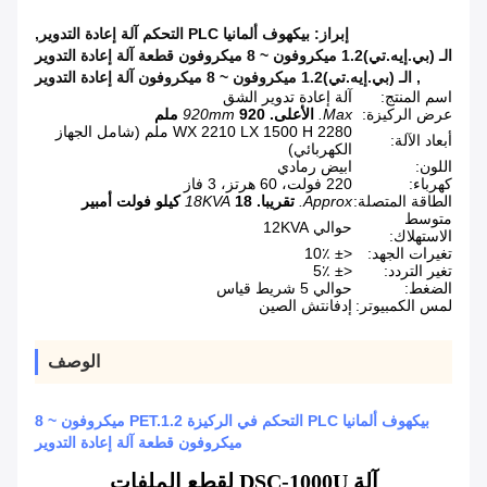
إبراز:
بيكهوف ألمانيا PLC التحكم آلة إعادة التدوير
,
الـ (بي.إيه.تي)1.2 ميكروفون ~ 8 ميكروفون قطعة آلة إعادة التدوير
,
الـ (بي.إيه.تي)1.2 ميكروفون ~ 8 ميكروفون آلة إعادة التدوير
اسم المنتج:
آلة إعادة تدوير الشق
عرض الركيزة:
Max.
الأعلى.
920 ملم
920mm
2280 WX 2210 LX 1500 H ملم (شامل الجهاز
أبعاد الآلة:
الكهربائي)
اللون:
ابيض رمادي
كهرباء:
220 فولت، 60 هرتز، 3 فاز
الطاقة المتصلة:
Approx.
تقريبا.
18 كيلو فولت أمبير
18KVA
متوسط ​​
حوالي 12KVA
الاستهلاك:
تغيرات الجهد:
<± 10٪
تغير التردد:
<± 5٪
الضغط:
حوالي 5 شريط قياس
لمس الكمبيوتر:
إدفانتش الصين
الوصف
بيكهوف ألمانيا PLC التحكم في الركيزة PET.1.2 ميكروفون ~ 8
ميكروفون قطعة آلة إعادة التدوير
آلة DSC-1000U لقطع الملفات