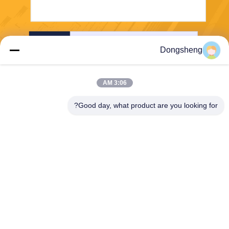
ارسل
Dongsheng
3:06 AM
Good day, what product are you looking for?
Hefei Dongsheng Machinery Technology
Co., Ltd
yubin@dswintec.com
86-551-65303291
رقم 2606 ، طريق جيكسيان ،
منطقة التنمية الاقتصادية ، خفي
، آنهوي ، الصين