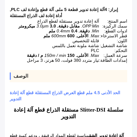
إبراز:
4آلة إعادة تدوير قطعة 5 ملم
,
آلة قطع وإعادة لف PLC
,
أداة إعادة لف الذراع المستقلة
اسم المنتج:
آلة إعادة تدوير مستقلة لقطع الذراع
سمك الركيزة:
OPP Min.
مقابل دقيقة.
3.0 ميكرومتر
3.0μm
ادوات القطع:
Min.
دقيقة.
0.4 ملم
0.4mm
قطر الاسترخاء:
Max.
الأعلى.
600 ملم
600mm
اللون:
قابلة للتخصيص
شاشة التشغيل:
شاشة ملونة تعمل باللمس
التحكم:
PLC
سرعة العمل:
Max.
الأعلى.
150 م / دقيقة
150m / min
إمدادات الطاقة:
تيار متردد 380 فولت، 50 هرتز، 3 مراحل
الوصف
الحد الأدنى 4.5 ملم قطع العرض الذراع المستقلة قطع آلة إعادة
التدوير
سلسلة Slitter-DSI مستقلة الذراع قطع آلة إعادة
التدوير
آلة إعادة تدوير الشق
مناسبة لقطع المواد الرقيقة ، ودعم كمية قطع