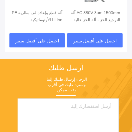
AC 380V 3um 1500mm آلة
آلة قطع وإعادة لف بطارية PE
آلة
الترجيع الحز ، آلة الحز عالية
Li Ion الأوتوماتيكية
البصر
السرعة
احصل على أفضل سعر
احصل على أفضل سعر
ا
أرسل طلبك
الرجاء إرسال طلبك إلينا 
وسنرد عليك في أقرب 
وقت ممكن.