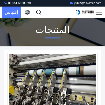
86-551-65303291
yubin@dswintec.com
إقتباس
المنتجات