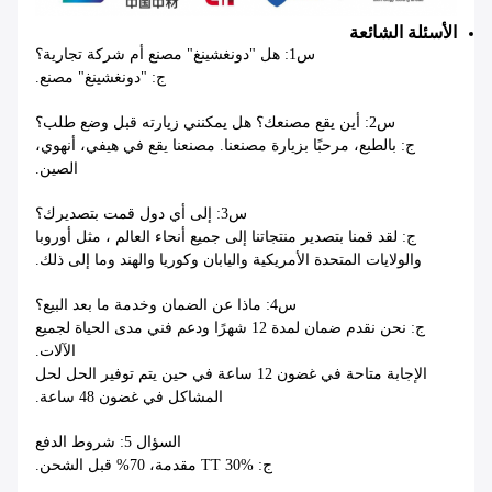
الأسئلة الشائعة
س1: هل "دونغشينغ" مصنع أم شركة تجارية؟
ج: "دونغشينغ" مصنع.
س2: أين يقع مصنعك؟ هل يمكنني زيارته قبل وضع طلب؟
ج: بالطبع، مرحبًا بزيارة مصنعنا. مصنعنا يقع في هيفي، أنهوي،
الصين.
س3: إلى أي دول قمت بتصديرك؟
ج: لقد قمنا بتصدير منتجاتنا إلى جميع أنحاء العالم ، مثل أوروبا
والولايات المتحدة الأمريكية واليابان وكوريا والهند وما إلى ذلك.
س4: ماذا عن الضمان وخدمة ما بعد البيع؟
ج: نحن نقدم ضمان لمدة 12 شهرًا ودعم فني مدى الحياة لجميع
الآلات.
الإجابة متاحة في غضون 12 ساعة في حين يتم توفير الحل لحل
المشاكل في غضون 48 ساعة.
السؤال 5: شروط الدفع
ج: TT 30% مقدمة، 70% قبل الشحن.