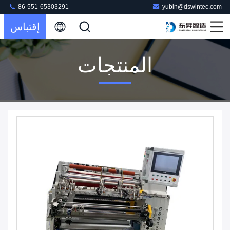
86-551-65303291
yubin@dswintec.com
إقتباس
المنتجات