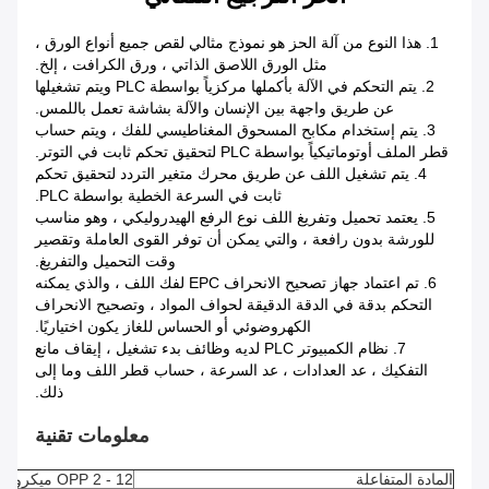
1. هذا النوع من آلة الحز هو نموذج مثالي لقص جميع أنواع الورق ،
مثل الورق اللاصق الذاتي ، ورق الكرافت ، إلخ.
2. يتم التحكم في الآلة بأكملها مركزياً بواسطة PLC ويتم تشغيلها
عن طريق واجهة بين الإنسان والآلة بشاشة تعمل باللمس.
3. يتم إستخدام مكابح المسحوق المغناطيسي للفك ، ويتم حساب
قطر الملف أوتوماتيكياً بواسطة PLC لتحقيق تحكم ثابت في التوتر.
4. يتم تشغيل اللف عن طريق محرك متغير التردد لتحقيق تحكم
ثابت في السرعة الخطية بواسطة PLC.
5. يعتمد تحميل وتفريغ اللف نوع الرفع الهيدروليكي ، وهو مناسب
للورشة بدون رافعة ، والتي يمكن أن توفر القوى العاملة وتقصير
وقت التحميل والتفريغ.
6. تم اعتماد جهاز تصحيح الانحراف EPC لفك اللف ، والذي يمكنه
التحكم بدقة في الدقة الدقيقة لحواف المواد ، وتصحيح الانحراف
الكهروضوئي أو الحساس للغاز يكون اختياريًا.
7. نظام الكمبيوتر PLC لديه وظائف بدء تشغيل ، إيقاف مانع
التفكيك ، عد العدادات ، عد السرعة ، حساب قطر اللف وما إلى
ذلك.
معلومات تقنية
المادة المتفاعلة
OPP 2 - 12 ميكرومتر