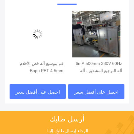
6mA 500mm 380V 60Hz
قم بتوسيع آلة قص الأفلام
0Hz
آلة الترجيع المشقق ، آلة
Bopp PET 4.5mm
آلة
إعادة لف الأفلام البلاستيكية
عال
احصل على أفضل سعر
احصل على أفضل سعر
ا
أرسل طلبك
الرجاء إرسال طلبك إلينا 