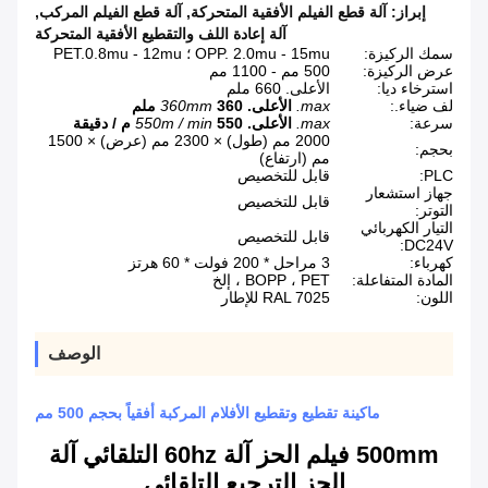
إبراز:
آلة قطع الفيلم الأفقية المتحركة
,
آلة قطع الفيلم المركب
,
آلة إعادة اللف والتقطيع الأفقية المتحركة
سمك الركيزة:
OPP. 2.0mu - 15mu ؛ PET.0.8mu - 12mu
عرض الركيزة:
500 مم - 1100 مم
استرخاء ديا:
الأعلى. 660 ملم
لف ضياء.:
max.
الأعلى.
360 ملم
360mm
سرعة:
max.
الأعلى.
550 م / دقيقة
550m / min
2000 مم (طول) × 2300 مم (عرض) × 1500
بحجم:
مم (ارتفاع)
PLC:
قابل للتخصيص
جهاز استشعار
قابل للتخصيص
التوتر:
التيار الكهربائي
قابل للتخصيص
DC24V:
كهرباء:
3 مراحل * 200 فولت * 60 هرتز
المادة المتفاعلة:
BOPP ، PET ، إلخ
اللون:
RAL 7025 للإطار
الوصف
ماكينة تقطيع وتقطيع الأفلام المركبة أفقياً بحجم 500 مم
500mm فيلم الحز آلة 60hz التلقائي آلة
الحز الترجيع التلقائي