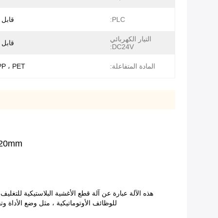
PLC:
قابل 
التيار الكهربائي
قابل 
DC24V:
المادة المتفاعلة:
BOPP ، PET 
120mm الحز آلة الترجيع 500mm فيلم الحز آلة 5500mm ا
هذه الآلة عبارة عن آلة قطع الأغشية البلاستيكية للتغل
للوظائف الأوتوماتيكية ، مثل وضع الأداة و