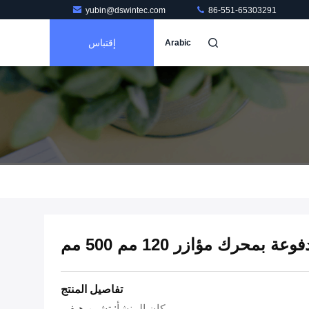
yubin@dswintec.com
86-551-65303291
إقتباس
Arabic
بمحرك مؤازر 120 مم 500 مم
تفاصيل المنتج
مكان المنشأ:
تشين هيفي