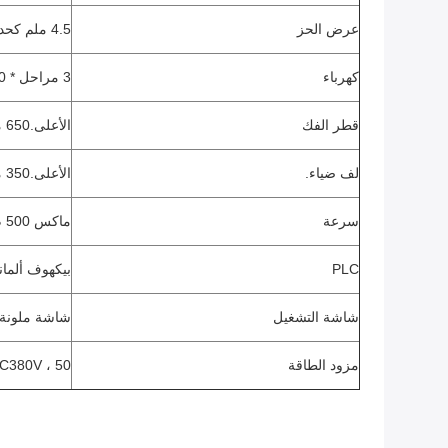
عرض الحز
4.5 ملم كحد أدنى
كهرباء
3 مراحل * 200 فولت * 60 هرتز
قطر الفك
الأعلى.650 ملم
لف ضياء.
الأعلى.350 ملم
سرعة
ماكس 500 م / دقيقة
PLC
بيكهوف ألماني
شاشة التشغيل
شاشة ملونة ت
مزود الطاقة
AC380V ، 50 هرتز ، ثلاث مراحل الح