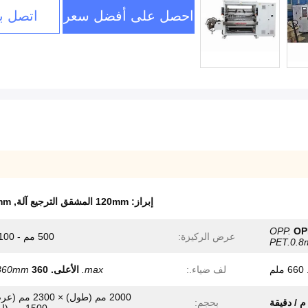
احصل على أفضل سعر
اتصل بن
إبراز:
120mm المشقق الترجيع آلة
,
500mm فيلم
OPP.
OP
عرض الركيزة:
500 مم - 1100 مم
PET.0.8m
لم
لف ضياء.:
max.
الأعلى.
360 ملم
360mm
2000 مم (طول) × 300
بحجم: