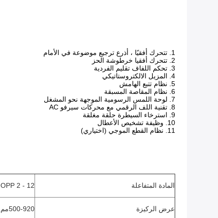
1. تتحرك أفقيًا ، أذرع ترجيع موضوعة في الأمام
2. تتحرك أفقيا خرطوشة الحز
3. تحكم اللفاف تقليم الفردية
4. المزيل الالكتروستاتيكي
5. نظام تتبع الهامش
6. نظام المقاصة المسبقة
7. لوحة اللمس الرسومية الموجهة نحو المشغل
8. تقنية اللف الرقمي مع محركات سيرفو AC
9. استرخاء السيطرة حلقة مغلقة
10. وظيفة تشخيص الأعطال
11. نظام القطع الموجي (اختياري)
المادة المتفاعلة
OPP 2 - 12 ميكرومتر
عرض الركيزة
500-920
مم