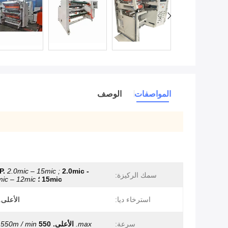
المواصفات
الوصف
P.
2.0mic – 15mic ;
2.0mic -
سمك الركيزة:
15mic ؛
ic – 12mic
استرخاء ديا:
الأعلى. 660 م
سرعة:
max.
الأعلى.
550 م / دقيقة
550m / min