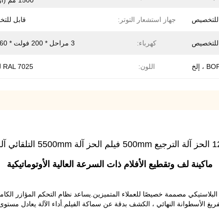
1500 مم (ارتفاع)
للتخصيص
جهاز استشعار التوتر:
قابل للت
للتخصيص
كهرباء:
3 مراحل * 200 فولت * 60 هرتز
، إلخ
اللون:
RAL 7025 للإطار
لتلقائي آلة الحز
ماكينة لف وتقطيع الأفلام ذات السرعة العالية الأوتوماتيكية
يف البلاستيكي مصممة خصيصًا للعملاء المتميزين.يساعد نظام التحكم المؤازر ال
تفريغ الأسطوانة النهائي ، الكشف بدقة عن سماكة الفيلم.أداء الآلة يعادل مستوى