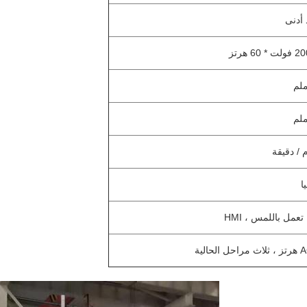
ا
عمل باللمس ، HMI
الية