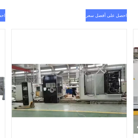
احصل على أفضل سعر
احص