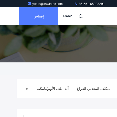
yubin@dswintec.com
86-551-65303291
إقتباس
Arabic
المكثف المعدني الفراغ
آلة اللف الأوتوماتيكية
خط إنتاج فيلم BOPP