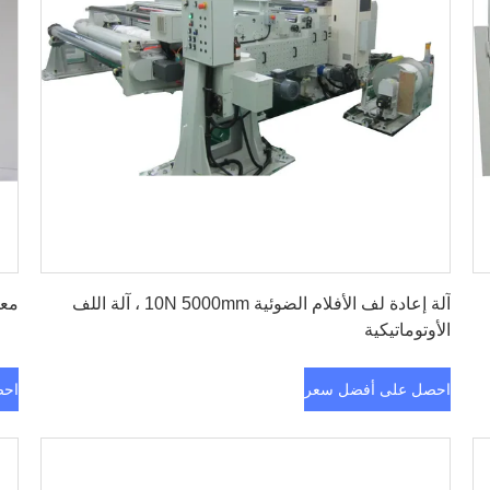
احصل على أفضل سعر
آلة إعادة لف الأفلام الضوئية 10N 5000mm ، آلة اللف
معدات
الأوتوماتيكية
احصل على أفضل سعر
احص