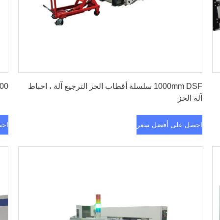
احصل على أفضل سعر
1000mm DSF سلسلة أقطاب الحز الترجيع آلة ، احباط
OCA 400 ميكر
آلة الحز
احصل على أفضل سعر
احص