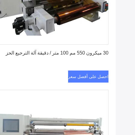
احصل على أفضل سعر
30 ميكرون 550 مم 100 متر / دقيقة آلة الترجيع الحز
احصل على أفضل سعر