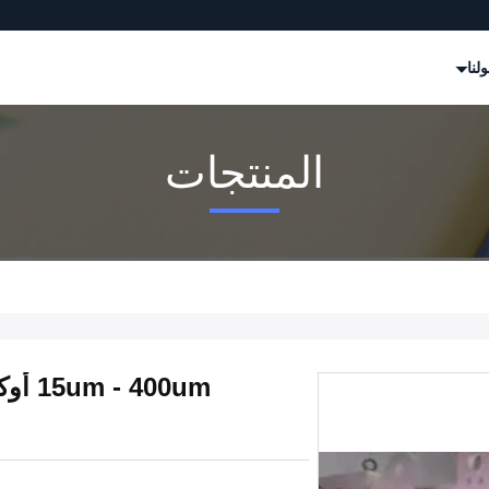
لنا
المنتجات
400um