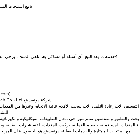
5مع المنتجات الممتازة والخدمات الفعالة، ونحن معروفة جيدا في الداخل والخارج.
4خدمة ما بعد البيع: أي أسئلة أو مشاكل بعد تلقي المنتج ، يرجى الشعور بالحرية في الاتصال بنا. سيتم حل المشاكل لك على الفور.
dswintec.com
شركة دونغشينغ M&E Tech Co.، Ltd. هي شركة معروفة في تصنيع معدات الأفلام الوظيفية.
تقسيم، آلات إعادة التلف، آلات سحب الأفلام ثنائية الاتجاه، وغيرها من المعد
الليث
 البحث والتطوير ومهندسين متمرسين في مجال التطبيقات الميكانيكية والكهربائ
اء المعدات المستعملة، تصميم العملية، تركيب المعدات، الاستشارات التقنية، وت
مع المنتجات الممتازة والخدمات الفعالة، دونغشينغ هو الحصول على المزيد