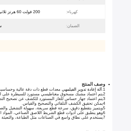
كهرباء:
200 فولت 60 هرتز ثلاثي المرحلة
الضمان:
س
وصف المنتج
1.
آلة إعادة تدوير الفيلم
هي معدات قطع ذات دقة عالية وحساسية ع
2يتم اعتماد مشبك مسحوق مغناطيسي مستورد للسيطرة على التوتر.
3يتم اعتماد جهاز حساس للغاز المستورد للكشف عن تصحيح التدحرج ، مع التحكم التلقائي الكامل في التصحيح الهيدروليكي.
4يمكن تحقيق الكشف التلقائي والتصحيح والقياس.
5ويتميز بتقطيع دقيق، سرعة قطع سريعة، سهولة التشغيل والصيانة
6وهو ينطبق على أدوات قطع الشريط اللاصق الصناعي، المواد الإلكترونية، الفيلم الوقائي، ورق النحاس، ورق الألومنيوم، OPP، PE، PVC، ورقة، قماش، الخ.
7يستخدم على نطاق واسع في الصناعات مثل الطباعة، والتعبئة والتغليف، والإلكترونيات، والجلد، وصناعة الملابس، والبلاستيك، الخ.