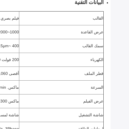
البيانات التقنية
القالب
فيلم بصري
عرض القاعدة
1000~2000ملم
سمك القالب
~ 400 ميكرومتر
μm
15
الكهرباء
200 فولت 60 هرتز 3P
قطر الملف
أقصى 1060 ملم
السرعة
ماكس. 100m/min
عرض الفيلم
ماكس 4300ملم
شاشة التشغيل
شاشة لمسة مل
إمدادات الطاقة
50Hz، 3Phase