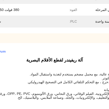
القوة:
380 فولت 50 هرتز
نة واحدة
PLC:
س
15um - 400um أو
آلة ريفيندر لقطع الأفلام البصرية
الية، مع محمل مضخم يستخدم لتغذية واستقبال المواد.