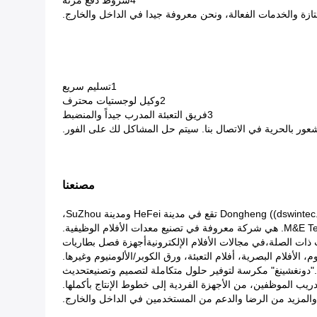
4شروط دفع مرنة
1تسليم سريع
2وكيل لوجستيات محترف
3فريق التعبئة المدرب جيداً والمنضبط
مصنعنا
Dongheng (() تقع في مدينة HeFei ومدينة SuZhou،
ات ذات الصلة،في مجالات الأفلام الإلكترونيةأجهزة فصل بطاريات
يوم، الأفلام البصرية، أفلام التعبئة، ورق الكوبر/الألومنيوم وغيرها.
ية."دونغشينغ" مكرسة لتوفير حلول متكاملة لتصميم وتصنيعتحديث
دريب الموظفين، من الأجهزة الفردية إلى خطوط الإنتاج بأكملها.
 والمزيد من الرضا والدعم من المستخدمين في الداخل والخارج.