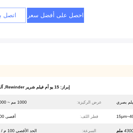
احصل على أفضل سعر
اتصل بن
إبراز:
15 يو أم فيلم شرير Rewinder
,
آلة OCA لقطع 
لم بصري
عرض الركيزة:
1000 مم ~ 2000 مم
15μm~4
قطر اللف:
أقصى 600ملم
430
السرعة:
الحد الأقصى 100 م / دقيقة