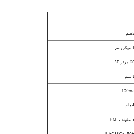
ونة ، HMI
AC380V،  التيار