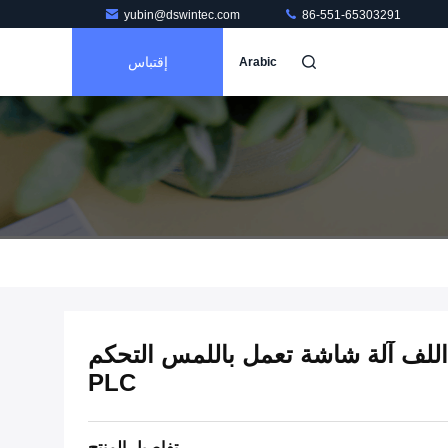
yubin@dswintec.com
86-551-65303291
إقتباس
Arabic
دة اللف آلة شاشة تعمل باللمس التحكم
PLC
تفاصيل المنتج