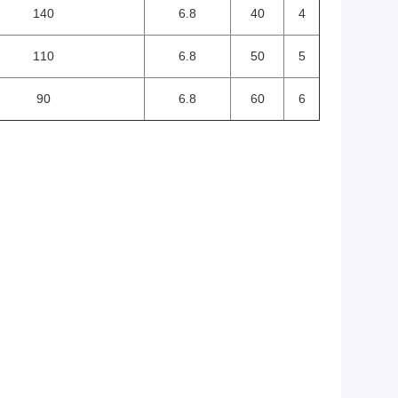
140
6.8
40
4
110
6.8
50
5
90
6.8
60
6