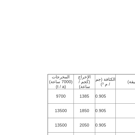
الإخراج
المخرجات
الكثافة (جم
يقة)
(كجم /
(7000 ساعة)
/ م ³)
ساعة)
(t / a)
9700
1385
0.905
13500
1850
0.905
13500
2050
0.905