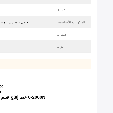
PLC:
المكونات الأساسية:
تحمل ، محرك ، مضخة ،
ضمان:
لون:
200 فولت آلة إعادة لف فيلم الإمتداد ، خطوط 
فو
0-2000N خط إنتاج فيلم BOPP ذو ضغط الأسطوانة الملامس خط إنتاج إعادة اللف الأوتوماتيكي للأفلام البصرية