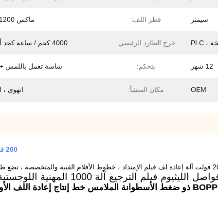
سيمنز
قطر اللف:
ماكس φ1200 مم
 PLC
خرج الطارد الرئيسي:
4000 كجم / ساعة كحد أقصى
12 شهر
يتحكم:
شاشة تعمل باللمس + PLC
OEM
مكان المنشأ:
انهوى ، 
200 فولت تمتد فيلم إعادة اللف آلة شاشة تعمل باللمس التحكم PLC
الأفلام الفنية والمتخصصة ، تضع طلبًا
اصل الليثيوم فيلم الترجيع آلة 1000 المهنية اللوجستية