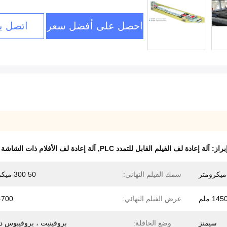
احصل على أفضل سعر
اتصل بن
براز:
آلة إعادة لف الفيلم القابل للتمدد PLC
,
آلة إعادة لف الأفلام ذات الشاشة
سمك الفيلم النهائي:
50 300 ميكرومتر
145 ملم
عرض الفيلم النهائي:
4700 مل
سيمنز
وضع الحافلة:
بروفينيت ، بروفيبوس د