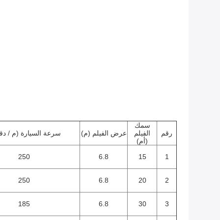
سمك
رقم
الفيلم
عرض الفيلم (م)
سرعة السيارة (م / دق
(أم)
250
6.8
15
1
250
6.8
20
2
185
6.8
30
3