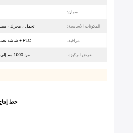
ضمان:
المكونات الأساسية:
تحمل ، محرك ، مضخة ،
مراقبة:
PLC + شاشة تعمل باللمس
عرض الركيزة:
من 1000 مم إلى 4500 مم
خط إنتاج فيلم BOPP ذو اللولب المزدوج خ