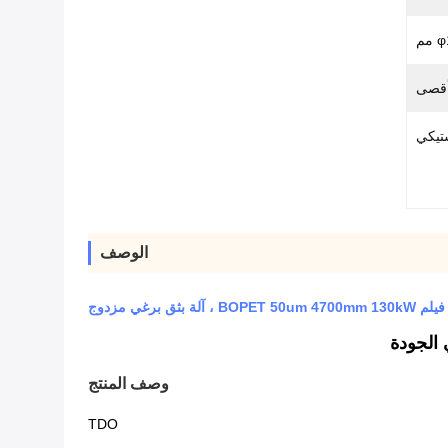
ستيكي
الوصف
B ، آلة بثق برغي مزدوج
وصف المنتج
TDO