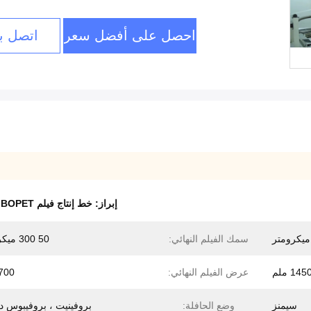
احصل على أفضل سعر
اتصل بن
إبراز:
خط إنتاج فيلم BOPET
,
سمك الفيلم النهائي:
50 300 ميكرومتر
145 ملم
عرض الفيلم النهائي:
4700 
سيمنز
وضع الحافلة:
بروفينيت ، بروفيبوس د