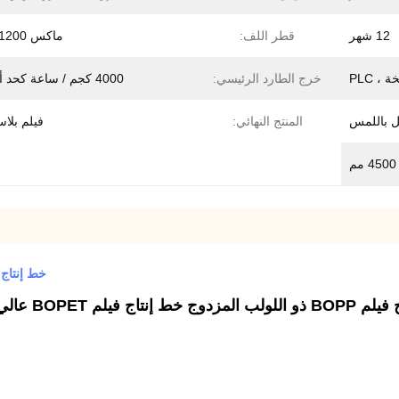
12 شهر
قطر اللف:
ماكس φ1200 مم
 PLC
خرج الطارد الرئيسي:
4000 كجم / ساعة كحد أقصى
المنتج النهائي:
فيلم بلا
خط إنتاج فيلم OPET 50um 4700mm 130kW
ط إنتاج فيلم BOPET عالي الجودة