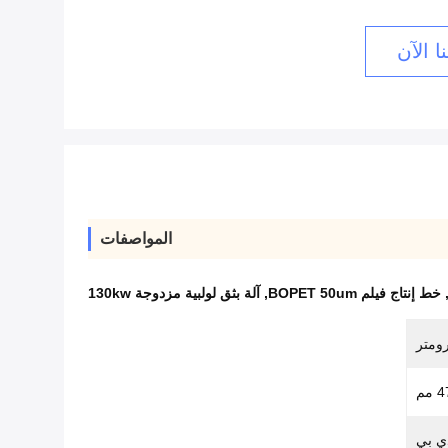
ا الآن
المواصفات
خط إنتاج فيلم BOPET 50um
,
آلة بثق لولبية مزدوجة 130kw
مم
ي بي