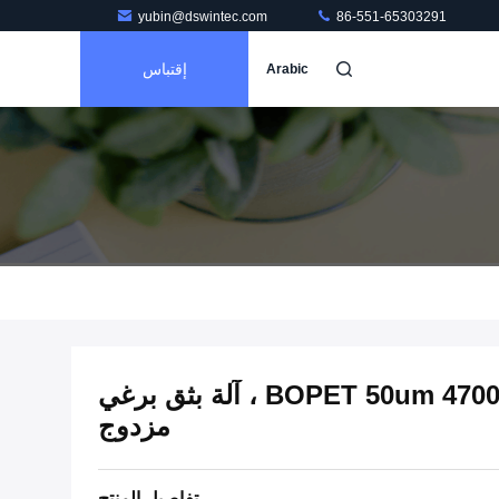
yubin@dswintec.com
86-551-65303291
إقتباس
Arabic
خط إنتاج فيلم BOPET 50um 4700mm 130kW ، آلة بثق برغي
مزدوج
تفاصيل المنتج