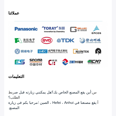
عملائنا
التعليمات
س:
أين يقع المصنع الخاص بك؟هل يمكنني زيارته قبل ص
ربط
الطلب
؟
أ:
يقع مصنعنا في Hefei ، Anhui ، الصين ؛مرحبا بكم فى زيارة
المصنع.