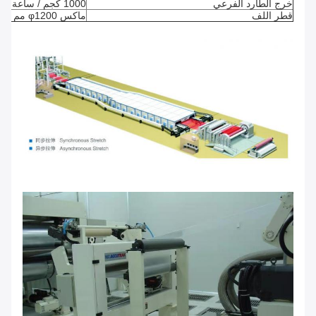
خرج الطارد الفرعي
1000 كجم / ساعة كحد أقصى
قطر اللف
ماكس φ1200 مم