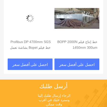
BOPE
خط إنتاج فيلم BOPP 2000N
Profibus DP 4700mm SGS
1450mm 300um
خط فيلم Bopet بشاشة تعمل
ine
باللمس
احصل على أفضل سعر
احصل على أفضل سعر
ا
أرسل طلبك
الرجاء إرسال طلبك إلينا 
وسنرد عليك في أقرب 
وقت ممكن.