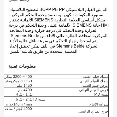
آلة بثق الفيلم البلاستيكي BOPP PE PP لتصفيح البلاستيك 
تستورد المكونات الكهربائية.تعتمد وحدة التحكم المركزية 
بشكل أساسي العلامة التجارية SIEMENS الألمانية ؛يختار 
HMI حانة SIEMENS الألمانية ؛تتبنى وحدة التحكم في درجة 
الحرارة وحدة التحكم في درجة حرارة وحدة المعالجة 
المركزية ؛محافظ الطارد عالي الأداء من Siemens Beide ؛
يتم استخدام جهاز التحكم في سرعة ناقل عالية الأداء 
لشركة Siemens Beide في اللف.يمكن تحقيق إعداد 
المعلمة المحددة
عن طريق شاشة اللمس.
معلومات تقنية
سمك فيلم الصب
400 ~ 3200 ميكرومتر
سمك الفيلم النهائي
50 300 ميكرومتر
عرض فيلم الصب
1450 ملم
عرض الفيلم النهائي
4700 مم
نسبة MD
1: 1 - 1: 4
نسبة TD
1: 2 - 1: 5
سرعة الإنتاج
max140m / min
4000 كجم / ساعة كحد أقصى
خرج الطارد الرئيسي