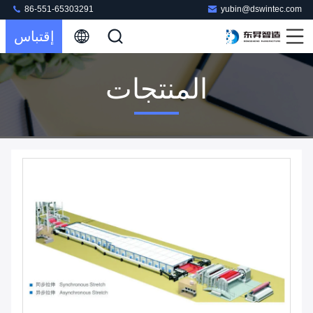
86-551-65303291
yubin@dswintec.com
إقتباس
المنتجات