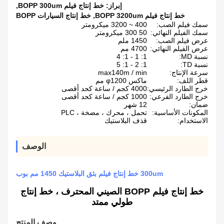
إبراز:
خط إنتاج فيلم BOPP 300um
,
خط إنتاج فيلم BOPP 3200um
,
خط إنتاج السيارات BOPP
سمك فيلم الصب:
400 ~ 3200 ميكرومتر
سمك الفيلم النهائي:
50 300 ميكرومتر
عرض فيلم الصب:
1450 ملم
عرض الفيلم النهائي:
4700 مم
نسبة MD:
1: 1 - 1: 4
نسبة TD:
1: 2 - 1: 5
سرعة الإنتاج:
max140m / min
قطر اللف:
ماكس φ1200 مم
خرج الطارد الرئيسي:
4000 كجم / ساعة كحد أقصى
خرج الطارد الفرعي:
1000 كجم / ساعة كحد أقصى
ضمان:
12 شهر
المكونات الأساسية:
تحمل ، محرك ، مضخة ، PLC
الاستخدام:
قذف البلاستيك
الوصف
300um خط إنتاج فيلم بثق البلاستيك 1450 مم بوب
خط إنتاج فيلم BOPP الصيني المحترف ، خط إنتاج
طولي ممتد
وصف المنتج