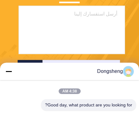
ارسل
Dongsheng
4:38 AM
Good day, what product are you looking for?
Hefei Dongsheng Machinery Technology
Co., Ltd
yubin@dswintec.com