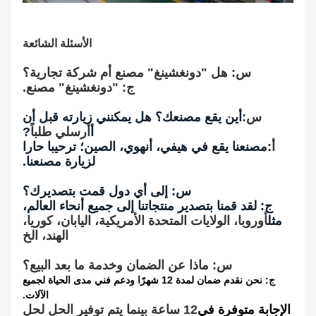
الأسئلة الشائعة
س: هل "دونغشينغ" مصنع أم شركة تجارية؟
ج: "دونغشينغ" مصنع.
س:
أين يقع مصنعك؟ هل يمكنني زيارته قبل أن
أ
أرسلي طلباً
?
أ:
مصنعنا يقع في هيفي، أنهوي، الصين؛ ترحيبا حارا
لزيارة مصنعنا.
س: إلى أي دول قمت بتصديرك؟
ج: لقد قمنا بتصدير منتجاتنا إلى جميع أنحاء العالم،
مثل
أوروبا، الولايات المتحدة الأمريكية، اليابان، كوريا،
الهند، الخ
س: ماذا عن الضمان وخدمة ما بعد البيع؟
ج: نحن نقدم ضمان لمدة 12 شهرًا ودعم فني مدى الحياة لجميع
الآلات.
الإجابة متوفرة في
12 ساعة بينما يتم توفير الحل لحل