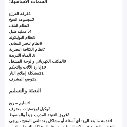
السمات الأساسية:
1غرفة الفراغ
2مجموعة الضخ
3نظام التلف
4. عملية طبل
5نظام البوليكولد
6نظام تبخير المعادن
7نظام الكثافة البصرية
8. المياه التبريدة
9المكتب الكهربائي و لوحة المشغل
10إدارة الآلات والتحكم
11مشكلة إطلاق النار
12وضع المشرف
التعبئة والتسليم
1تسليم سريع
2وكيل لوجستيات محترف
3فريق التعبئة المدرب جيداً والمنضبط
4خدمة ما بعد البيع: أي أسئلة أو مشاكل بعد تلقي المنتج ، يرجى
الشعور بالحرية في الاتصال بنا. سيتم حل المشاكل لك على الفور.