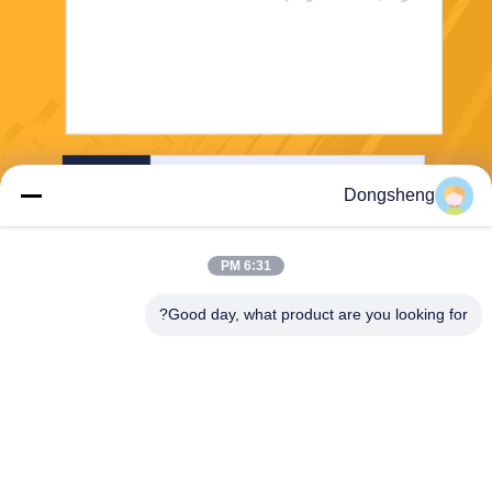
ارسل
Dongsheng
6:31 PM
Good day, what product are you looking for?
Hefei Dongsheng Machinery Technology
Co., Ltd
yubin@dswintec.com
86-551-65303291
رقم 2606 ، طريق جيكسيان ،