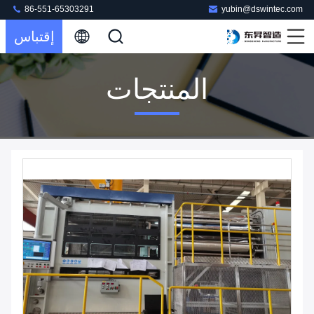
86-551-65303291
yubin@dswintec.com
إقتباس
المنتجات