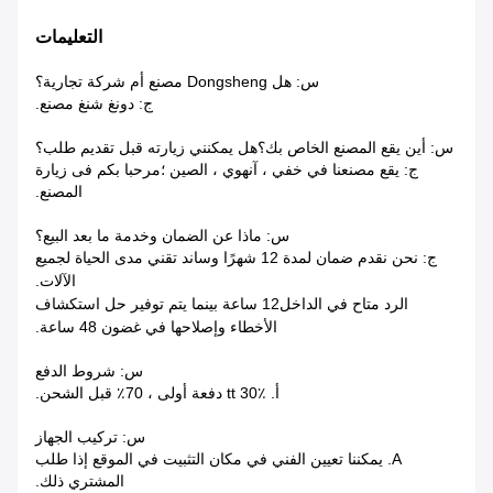
التعليمات
س: هل Dongsheng مصنع أم شركة تجارية؟
ج: دونغ شنغ مصنع.
س: أين يقع المصنع الخاص بك؟هل يمكنني زيارته قبل تقديم طلب؟
ج: يقع مصنعنا في خفي ، آنهوي ، الصين ؛مرحبا بكم فى زيارة
المصنع.
س: ماذا عن الضمان وخدمة ما بعد البيع؟
ج: نحن نقدم ضمان لمدة 12 شهرًا وساند تقني مدى الحياة لجميع
الآلات.
الرد متاح في الداخل
12 ساعة بينما يتم توفير حل استكشاف
الأخطاء وإصلاحها في غضون 48 ساعة.
س: شروط الدفع
أ. tt 30٪ دفعة أولى ، 70٪ قبل الشحن.
س: تركيب الجهاز
A. يمكننا تعيين الفني في مكان التثبيت في الموقع إذا طلب
المشتري ذلك.