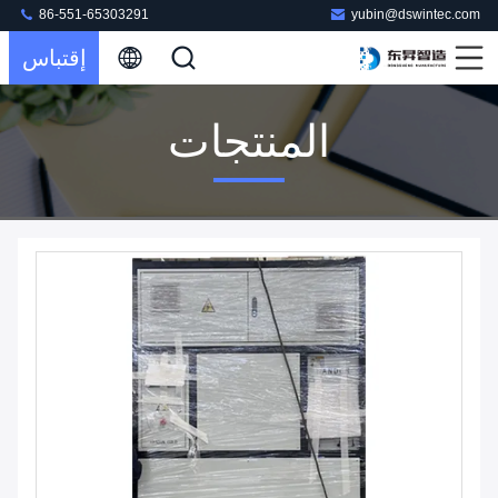
86-551-65303291
yubin@dswintec.com
إقتباس
المنتجات