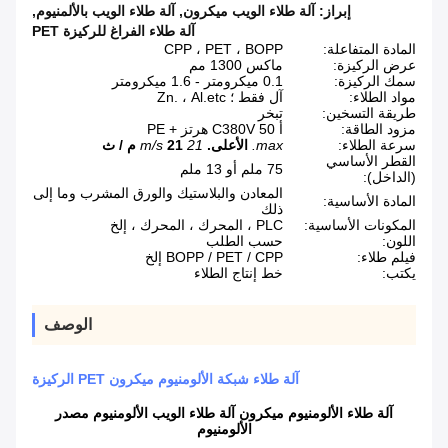
إبراز:
آلة طلاء الويب ميكرون
,
آلة طلاء الويب بالألمنيوم
,
آلة طلاء الفراغ للركيزة PET
المادة المتفاعلة:
CPP ، PET ، BOPP
عرض الركيزة:
ماكس 1300 مم
سمك الركيزة:
0.1 ميكرومتر - 1.6 ميكرومتر
مواد الطلاء:
آل فقط ؛ Zn. ، Al.etc
طريقة التسخين:
تبخر
مزود الطاقة:
أ C380V 50 هرتز + PE
سرعة الطلاء:
max.
الأعلى.
21 m/s
21 م / ث
القطر الأساسي
75 ملم أو 13 ملم
(الداخل):
المعادن والبلاستيك والورق المشرب وما إلى
المادة الأساسية:
ذلك
المكونات الأساسية:
PLC ، المحرك ، المحرك ، إلخ
اللون:
حسب الطلب
فيلم طلاء:
BOPP / PET / CPP إلخ
يكتب:
خط إنتاج الطلاء
الوصف
آلة طلاء شبكة الألومنيوم ميكرون PET الركيزة
آلة طلاء الألومنيوم ميكرون آلة طلاء الويب الألومنيوم مصدر
الألومنيوم