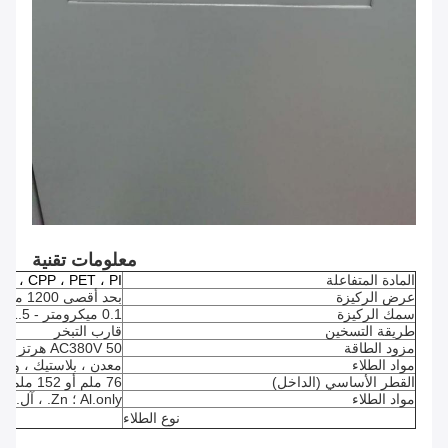
معلومات تقنية
المادة المتفاعلة
CPP ، PET ، PI ، إلخ.
عرض الركيزة
بحد أقصى 1200 ملم
سمك الركيزة
0.1 ميكرومتر - 1.5 ميكرومتر
طريقة التسخين
قارب التبخر
مزود الطاقة
AC380V 50 هرتز + PE
مواد الطلاء
معدن ، بلاستيك ، و
القطر الأساسي (الداخل)
76 ملم أو 152 ملم
مواد الطلاء
Al.only ؛ Zn. ، آل.
نوع الطلاء