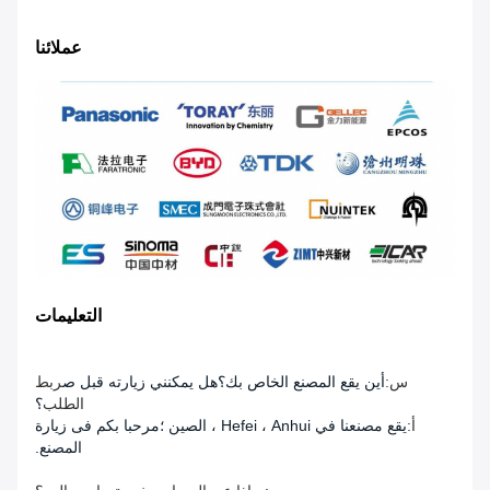
عملائنا
التعليمات
س:
أين يقع المصنع الخاص بك؟هل يمكنني زيارته قبل ص
ربط
الطلب
؟
أ:
يقع مصنعنا في Hefei ، Anhui ، الصين ؛مرحبا بكم فى زيارة
المصنع.