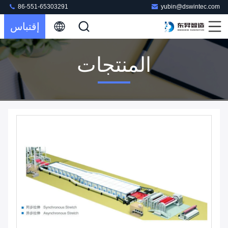
86-551-65303291
yubin@dswintec.com
إقتباس
المنتجات