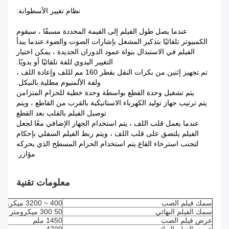
نظام تغيير الأسطوانة:
عندما يصل طول الفيلم إلى القيمة المحددة مسبقًا ، سيقوم
الكمبيوتر تلقائيًا بتذكير المشغل بإشارات الصوت والضوء.عندما يبدأ
الفيلم في الاستبدال بنواة عمود الدوران الجديدة ، يمكن اختيار
التغيير اليدوي للفة تلقائيًا أو يدويًا.
تم تجهيز إثنين من بكرات النقل بقطر 160 مم لللف وإعادة اللف ،
ولفة الألمنيوم مطلية بالنيكل.
يتم تشغيل وحدة القطع بواسطة وحدة خطية للحزام المتزامن
يتم ترتيب جهاز توليد الكهرباء الاستاتيكية بالقرب من القاطع ، ويتم
توصيل الفيلم بالقلب بعد القطع
عندما يعمل قلب اللف ، يتم استخدام الجهاز الإضافي معًا لجعل
الفيلم يلتصق على قلب اللف ، ويتم ربط الفيلم السفلي بإحكام
لتجنب استرخاء القاع.يتم استخدام الحزام المسطح الذي يحركه
مؤازر.
معلومات تقنية
سمك فيلم الصب
400 ~ 3200 ميكرومتر
سمك الفيلم النهائي
50 300 ميكرومتر
عرض فيلم الصب
1450 ملم