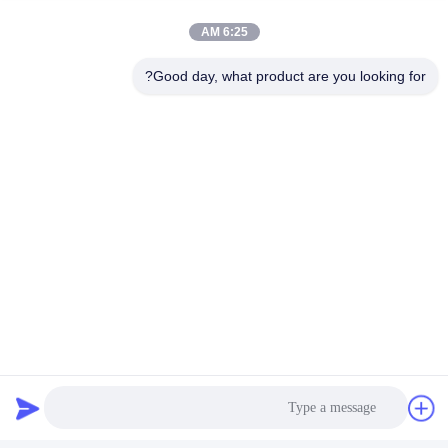
6:25 AM
Good day, what product are you looking for?
ارسل
Hefei Dongsheng Machinery Technology
Co., Ltd
yubin@dswintec.com