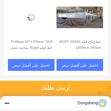
BOPE
خط إنتاج فيلم BOPP 2000N
Profibus DP 4700mm SGS
1450mm 300um
خط فيلم Bopet بشاشة تعمل
ine
باللمس
احصل على أفضل سعر
احصل على أفضل سعر
ا
أرسل طلبك
الرجاء إرسال طلبك إلينا 
وسنرد عليك في أقرب 
Dongsheng
وقت ممكن.