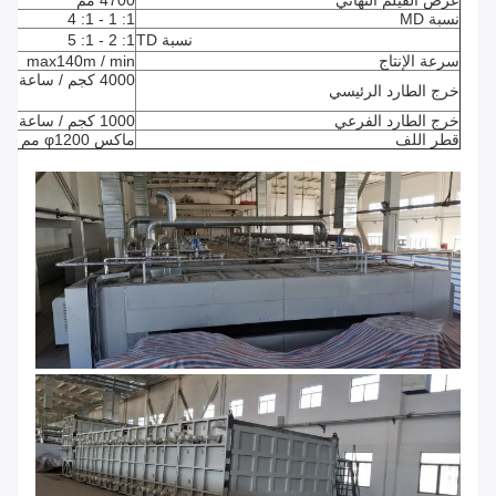
عرض الفيلم النهائي
4700 مم
نسبة MD
1: 1 - 1: 4
نسبة TD
1: 2 - 1: 5
سرعة الإنتاج
max140m / min
4000 كجم / ساعة كحد أقصى
خرج الطارد الرئيسي
خرج الطارد الفرعي
1000 كجم / ساعة كحد أقصى
قطر اللف
ماكس φ1200 مم