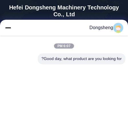
Hefei Dongsheng Machinery Technology
Co., Ltd
yubin@dswintec.com
Dongsheng
86-551-65303291
رقم 2606 ، طريق جيكسيان ،
6:07 PM
منطقة التنمية الاقتصادية ، خفي
، آنهوي ، الصين
Good day, what product are you looking for?
الصين جودة جيدة آلة الترجيع الفيلم المورد. حقوق الطبع والنشر © 2026 Hefei
Dongsheng Machinery Technology Co., Ltd . كل الحقوق محفوظة.