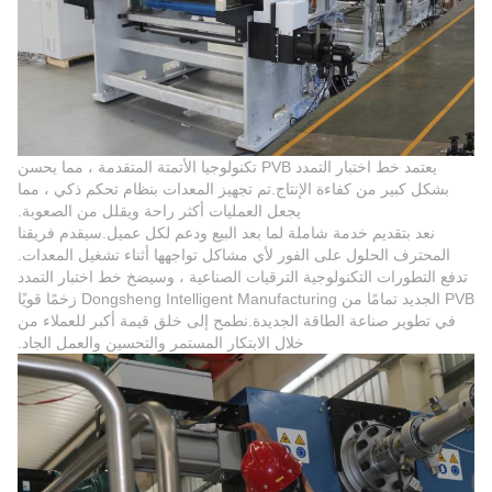
يعتمد خط اختبار التمدد PVB تكنولوجيا الأتمتة المتقدمة ، مما يحسن
بشكل كبير من كفاءة الإنتاج.تم تجهيز المعدات بنظام تحكم ذكي ، مما
يجعل العمليات أكثر راحة ويقلل من الصعوبة.
نعد بتقديم خدمة شاملة لما بعد البيع ودعم لكل عميل.سيقدم فريقنا
المحترف الحلول على الفور لأي مشاكل تواجهها أثناء تشغيل المعدات.
تدفع التطورات التكنولوجية الترقيات الصناعية ، وسيضخ خط اختبار التمدد
PVB الجديد تمامًا من Dongsheng Intelligent Manufacturing زخمًا قويًا
في تطوير صناعة الطاقة الجديدة.نطمح إلى خلق قيمة أكبر للعملاء من
خلال الابتكار المستمر والتحسين والعمل الجاد.