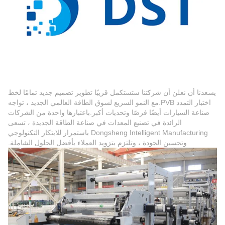
يسعدنا أن نعلن أن شركتنا ستستكمل قريبًا تطوير تصميم جديد تمامًا لخط
اختبار التمدد PVB.مع النمو السريع لسوق الطاقة العالمي الجديد ، تواجه
صناعة السيارات أيضًا فرصًا وتحديات أكبر.باعتبارها واحدة من الشركات
الرائدة في تصنيع المعدات في صناعة الطاقة الجديدة ، تسعى
Dongsheng Intelligent Manufacturing باستمرار للابتكار التكنولوجي
وتحسين الجودة ، وتلتزم بتزويد العملاء بأفضل الحلول الشاملة.