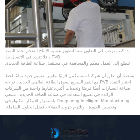
إذا كنت ترغب في التعاون معنا لتطوير عملية الإنتاج الضخم لخط التمدد
PVB ، فلا تتردد في الاتصال بنا.
نتطلع إلى العمل معكم والمساهمة في مستقبل صناعة الطاقة الجديدة.
يسعدنا أن نعلن أن شركتنا ستستكمل قريبًا تطوير تصميم جديد تمامًا لخط
اختبار التمدد PVB.مع النمو السريع لسوق الطاقة العالمي الجديد ، تواجه
صناعة السيارات أيضًا فرصًا وتحديات أكبر.باعتبارها واحدة من الشركات
الرائدة في تصنيع المعدات في صناعة الطاقة الجديدة ، تسعى
Dongsheng Intelligent Manufacturing باستمرار للابتكار التكنولوجي
وتحسين الجودة ، وتلتزم بتزويد العملاء بأفضل الحلول الشاملة.