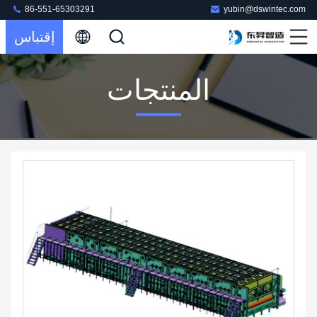
86-551-65303291
yubin@dswintec.com
إقتباس
المنتجات