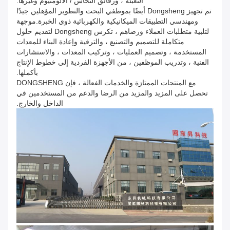
التعبئة ، ورقائق النحاس / الألومنيوم وغيرها.
تم تجهيز Dongsheng أيضًا بموظفي البحث والتطوير المؤهلين جيدًا
ومهندسي التطبيقات الميكانيكية والكهربائية ذوي الخبرة.موجهة
لتلبية متطلبات العملاء ورضاهم ، تكرس Dongsheng لتقديم حلول
متكاملة للتصميم والتصنيع ، والترقية وإعادة البناء للمعدات
المستخدمة ، وتصميم العمليات ، وتركيب المعدات ، والاستشارات
الفنية ، وتدريب الموظفين ، من الأجهزة الفردية إلى خطوط الإنتاج
بأكملها.
مع المنتجات الممتازة والخدمات الفعالة ، فإن DONGSHENG
تحصل على المزيد والمزيد من الرضا والدعم من المستخدمين في
الداخل والخارج.