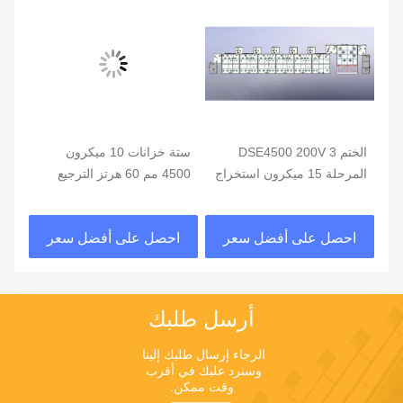
الختم DSE4500 200V 3
ستة خزانات 10 ميكرون
المرحلة 15 ميكرون استخراج
4500 مم 60 هرتز الترجيع
75m / دقيقة استخراج اللفاف
اللفاف
اللفاف
احصل على أفضل سعر
احصل على أفضل سعر
ا
أرسل طلبك
الرجاء إرسال طلبك إلينا 
وسنرد عليك في أقرب 
وقت ممكن.