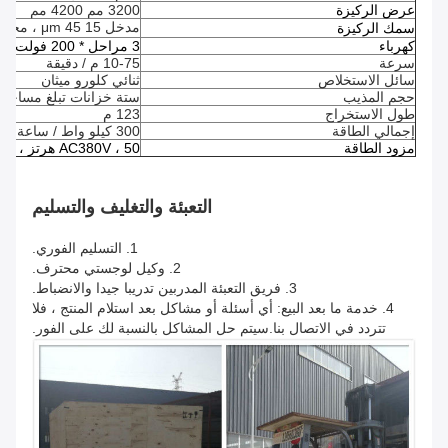
عرض الركيزة
3200 مم 4200 مم
مدخل 15 45 μm ، مخرج 10 ～ 30 μm
سمك الركيزة
كهرباء
3 مراحل * 200 فولت * 60 هرتز
سرعة
10-75 م / دقيقة
سائل الاستخلاص
ثنائي كلورو ميثان
حجم المذيب
ستة خزانات تبلغ مساحتها الإج
طول الاستخراج
123 م
إجمالي الطاقة
300 كيلو واط / ساعة
مزود الطاقة
AC380V ، 50 هرتز ، تيار ثلاثي الطور
التعبئة والتغليف والتسليم
1. التسليم الفوري.
2. وكيل لوجستي محترف.
3. فريق التعبئة المدربين تدريبا جيدا والانضباط.
4. خدمة ما بعد البيع: أي أسئلة أو مشاكل بعد استلام المنتج ، فلا
تتردد في الاتصال بنا.سيتم حل المشاكل بالنسبة لك على الفور.